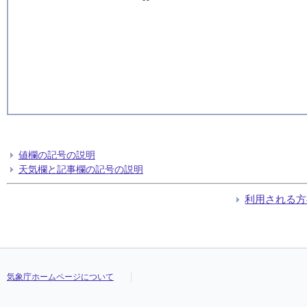
値欄の記号の説明
天気欄と記事欄の記号の説明
利用される方
気象庁ホームページについて