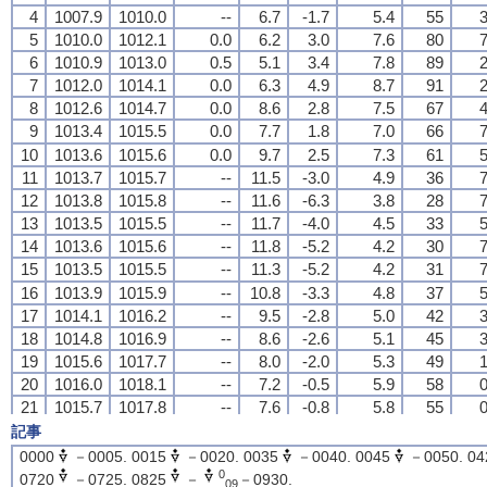
4
4
4
4
1007.9
1007.9
1007.9
1007.9
1010.0
1010.0
1010.0
1010.0
--
--
--
--
6.7
6.7
6.7
6.7
-1.7
-1.7
-1.7
-1.7
5.4
5.4
5.4
5.4
55
55
55
55
3
3
3
3
5
5
5
5
1010.0
1010.0
1010.0
1010.0
1012.1
1012.1
1012.1
1012.1
0.0
0.0
0.0
0.0
6.2
6.2
6.2
6.2
3.0
3.0
3.0
3.0
7.6
7.6
7.6
7.6
80
80
80
80
7
7
7
7
6
6
6
6
1010.9
1010.9
1010.9
1010.9
1013.0
1013.0
1013.0
1013.0
0.5
0.5
0.5
0.5
5.1
5.1
5.1
5.1
3.4
3.4
3.4
3.4
7.8
7.8
7.8
7.8
89
89
89
89
2
2
2
2
7
7
7
7
1012.0
1012.0
1012.0
1012.0
1014.1
1014.1
1014.1
1014.1
0.0
0.0
0.0
0.0
6.3
6.3
6.3
6.3
4.9
4.9
4.9
4.9
8.7
8.7
8.7
8.7
91
91
91
91
2
2
2
2
8
8
8
8
1012.6
1012.6
1012.6
1012.6
1014.7
1014.7
1014.7
1014.7
0.0
0.0
0.0
0.0
8.6
8.6
8.6
8.6
2.8
2.8
2.8
2.8
7.5
7.5
7.5
7.5
67
67
67
67
4
4
4
4
9
9
9
9
1013.4
1013.4
1013.4
1013.4
1015.5
1015.5
1015.5
1015.5
0.0
0.0
0.0
0.0
7.7
7.7
7.7
7.7
1.8
1.8
1.8
1.8
7.0
7.0
7.0
7.0
66
66
66
66
7
7
7
7
10
10
10
10
1013.6
1013.6
1013.6
1013.6
1015.6
1015.6
1015.6
1015.6
0.0
0.0
0.0
0.0
9.7
9.7
9.7
9.7
2.5
2.5
2.5
2.5
7.3
7.3
7.3
7.3
61
61
61
61
5
5
5
5
11
11
11
11
1013.7
1013.7
1013.7
1013.7
1015.7
1015.7
1015.7
1015.7
--
--
--
--
11.5
11.5
11.5
11.5
-3.0
-3.0
-3.0
-3.0
4.9
4.9
4.9
4.9
36
36
36
36
7
7
7
7
12
12
12
12
1013.8
1013.8
1013.8
1013.8
1015.8
1015.8
1015.8
1015.8
--
--
--
--
11.6
11.6
11.6
11.6
-6.3
-6.3
-6.3
-6.3
3.8
3.8
3.8
3.8
28
28
28
28
7
7
7
7
13
13
13
13
1013.5
1013.5
1013.5
1013.5
1015.5
1015.5
1015.5
1015.5
--
--
--
--
11.7
11.7
11.7
11.7
-4.0
-4.0
-4.0
-4.0
4.5
4.5
4.5
4.5
33
33
33
33
5
5
5
5
14
14
14
14
1013.6
1013.6
1013.6
1013.6
1015.6
1015.6
1015.6
1015.6
--
--
--
--
11.8
11.8
11.8
11.8
-5.2
-5.2
-5.2
-5.2
4.2
4.2
4.2
4.2
30
30
30
30
7
7
7
7
15
15
15
15
1013.5
1013.5
1013.5
1013.5
1015.5
1015.5
1015.5
1015.5
--
--
--
--
11.3
11.3
11.3
11.3
-5.2
-5.2
-5.2
-5.2
4.2
4.2
4.2
4.2
31
31
31
31
7
7
7
7
16
16
16
16
1013.9
1013.9
1013.9
1013.9
1015.9
1015.9
1015.9
1015.9
--
--
--
--
10.8
10.8
10.8
10.8
-3.3
-3.3
-3.3
-3.3
4.8
4.8
4.8
4.8
37
37
37
37
5
5
5
5
17
17
17
17
1014.1
1014.1
1014.1
1014.1
1016.2
1016.2
1016.2
1016.2
--
--
--
--
9.5
9.5
9.5
9.5
-2.8
-2.8
-2.8
-2.8
5.0
5.0
5.0
5.0
42
42
42
42
3
3
3
3
18
18
18
18
1014.8
1014.8
1014.8
1014.8
1016.9
1016.9
1016.9
1016.9
--
--
--
--
8.6
8.6
8.6
8.6
-2.6
-2.6
-2.6
-2.6
5.1
5.1
5.1
5.1
45
45
45
45
3
3
3
3
19
19
19
19
1015.6
1015.6
1015.6
1015.6
1017.7
1017.7
1017.7
1017.7
--
--
--
--
8.0
8.0
8.0
8.0
-2.0
-2.0
-2.0
-2.0
5.3
5.3
5.3
5.3
49
49
49
49
1
1
1
1
20
20
20
20
1016.0
1016.0
1016.0
1016.0
1018.1
1018.1
1018.1
1018.1
--
--
--
--
7.2
7.2
7.2
7.2
-0.5
-0.5
-0.5
-0.5
5.9
5.9
5.9
5.9
58
58
58
58
0
0
0
0
21
21
21
21
1015.7
1015.7
1015.7
1015.7
1017.8
1017.8
1017.8
1017.8
--
--
--
--
7.6
7.6
7.6
7.6
-0.8
-0.8
-0.8
-0.8
5.8
5.8
5.8
5.8
55
55
55
55
0
0
0
0
22
22
22
22
1015.6
1015.6
1015.6
1015.6
1017.7
1017.7
1017.7
1017.7
--
--
--
--
6.6
6.6
6.6
6.6
0.7
0.7
0.7
0.7
6.4
6.4
6.4
6.4
66
66
66
66
1
1
1
1
記事
23
23
23
23
1015.2
1015.2
1015.2
1015.2
1017.3
1017.3
1017.3
1017.3
--
--
--
--
6.5
6.5
6.5
6.5
0.8
0.8
0.8
0.8
6.5
6.5
6.5
6.5
67
67
67
67
1
1
1
1
0000
－0005. 0015
－0020. 0035
－0040. 0045
－0050. 04
24
24
24
24
1014.7
1014.7
1014.7
1014.7
1016.8
1016.8
1016.8
1016.8
--
--
--
--
6.2
6.2
6.2
6.2
1.7
1.7
1.7
1.7
6.9
6.9
6.9
6.9
73
73
73
73
0
0
0
0
0
0720
－0725. 0825
－
－0930.
09