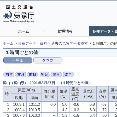
ホーム
防災情報
各種データ・
ホーム
>
各種データ・資料
>
過去の気象データ検索
>
１時間ごとの
１時間ごとの値
富山（富山県) 2001年3月27日 （１時間ごとの値）
露点
露点
露点
露点
気圧(hPa)
気圧(hPa)
気圧(hPa)
気圧(hPa)
風向
風向
風向
風向
降水量
降水量
降水量
降水量
気温
気温
気温
気温
蒸気圧
蒸気圧
蒸気圧
蒸気圧
湿度
湿度
湿度
湿度
時
時
時
時
温度
温度
温度
温度
(mm)
(mm)
(mm)
(mm)
(℃)
(℃)
(℃)
(℃)
(hPa)
(hPa)
(hPa)
(hPa)
(％)
(％)
(％)
(％)
現地
現地
現地
現地
海面
海面
海面
海面
風
風
風
風
(℃)
(℃)
(℃)
(℃)
1
1
1
1
1009.1
1009.1
1009.1
1009.1
1011.2
1011.2
1011.2
1011.2
0.0
0.0
0.0
0.0
5.0
5.0
5.0
5.0
-0.6
-0.6
-0.6
-0.6
5.9
5.9
5.9
5.9
67
67
67
67
2
2
2
2
2
2
2
2
1008.4
1008.4
1008.4
1008.4
1010.5
1010.5
1010.5
1010.5
--
--
--
--
4.3
4.3
4.3
4.3
-0.3
-0.3
-0.3
-0.3
6.0
6.0
6.0
6.0
72
72
72
72
2
2
2
2
3
3
3
3
1007.9
1007.9
1007.9
1007.9
1010.0
1010.0
1010.0
1010.0
--
--
--
--
5.3
5.3
5.3
5.3
-1.8
-1.8
-1.8
-1.8
5.4
5.4
5.4
5.4
60
60
60
60
2
2
2
2