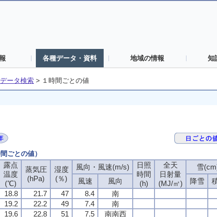
報
各種データ・資料
地域の情報
知
データ検索
>
１時間ごとの値
時間ごとの値）
露点
日照
全天
風向・風速(m/s)
雪(cm
蒸気圧
湿度
温度
時間
日射量
(hPa)
(％)
風速
風向
降雪
(℃)
(h)
(MJ/㎡)
18.8
21.7
47
8.4
南
19.2
22.2
49
7.4
南
19.6
22.8
51
7.5
南南西