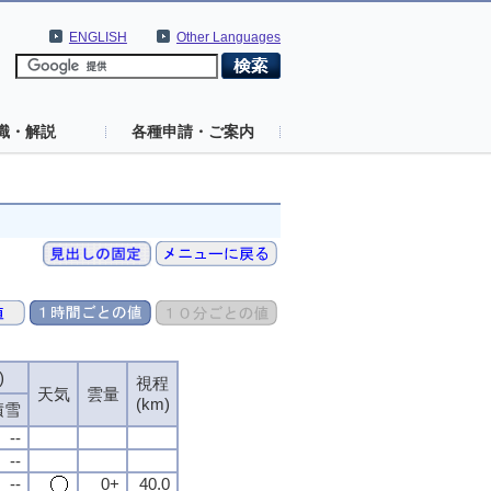
ENGLISH
Other Languages
識・解説
各種申請・ご案内
)
視程
天気
雲量
(km)
積雪
--
--
--
0+
40.0