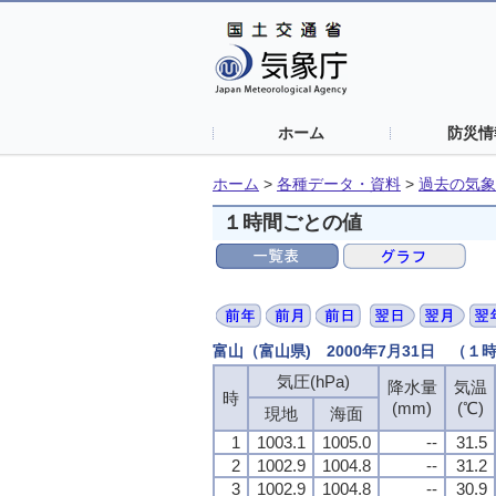
ホーム
防災情
ホーム
>
各種データ・資料
>
過去の気象
１時間ごとの値
富山（富山県) 2000年7月31日 （１
気圧(hPa)
降水量
気温
時
(mm)
(℃)
現地
海面
1
1003.1
1005.0
--
31.5
2
1002.9
1004.8
--
31.2
3
1002.9
1004.8
--
30.9