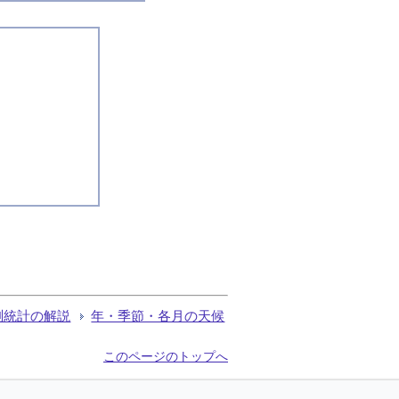
測統計の解説
年・季節・各月の天候
このページのトップへ