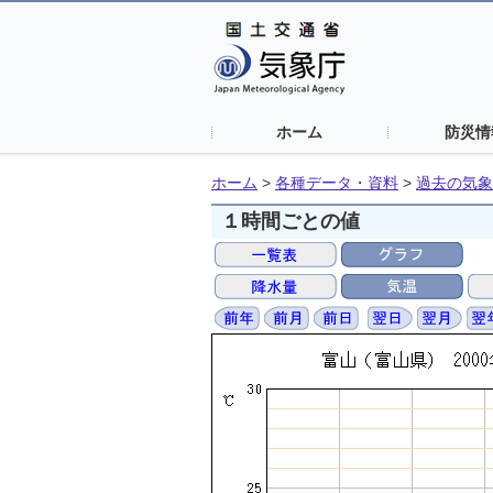
ホーム
防災情
ホーム
>
各種データ・資料
>
過去の気象
１時間ごとの値