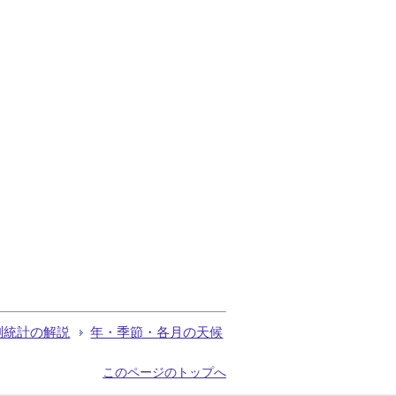
測統計の解説
年・季節・各月の天候
このページのトップへ