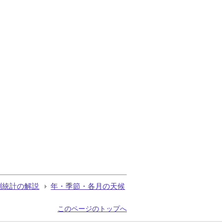
測統計の解説
年・季節・各月の天候
このページのトップへ