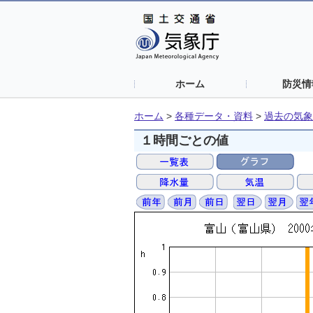
ホーム
防災情
ホーム
>
各種データ・資料
>
過去の気象
１時間ごとの値