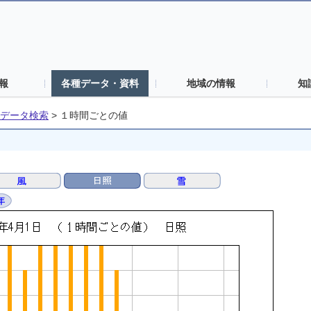
報
各種データ・資料
地域の情報
知
データ検索
>
１時間ごとの値