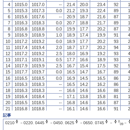
4
4
4
4
1015.0
1015.0
1015.0
1015.0
1017.0
1017.0
1017.0
1017.0
--
--
--
--
21.4
21.4
21.4
21.4
20.0
20.0
20.0
20.0
23.4
23.4
23.4
23.4
92
92
92
92
1
1
1
1
5
5
5
5
1015.3
1015.3
1015.3
1015.3
1017.3
1017.3
1017.3
1017.3
0.0
0.0
0.0
0.0
21.2
21.2
21.2
21.2
19.3
19.3
19.3
19.3
22.4
22.4
22.4
22.4
89
89
89
89
1
1
1
1
6
6
6
6
1015.6
1015.6
1015.6
1015.6
1017.6
1017.6
1017.6
1017.6
--
--
--
--
20.9
20.9
20.9
20.9
18.7
18.7
18.7
18.7
21.6
21.6
21.6
21.6
87
87
87
87
1
1
1
1
7
7
7
7
1016.3
1016.3
1016.3
1016.3
1018.3
1018.3
1018.3
1018.3
0.0
0.0
0.0
0.0
20.7
20.7
20.7
20.7
18.8
18.8
18.8
18.8
21.7
21.7
21.7
21.7
89
89
89
89
1
1
1
1
8
8
8
8
1016.8
1016.8
1016.8
1016.8
1018.8
1018.8
1018.8
1018.8
0.0
0.0
0.0
0.0
19.9
19.9
19.9
19.9
17.7
17.7
17.7
17.7
20.2
20.2
20.2
20.2
87
87
87
87
3
3
3
3
9
9
9
9
1016.9
1016.9
1016.9
1016.9
1018.9
1018.9
1018.9
1018.9
1.0
1.0
1.0
1.0
18.9
18.9
18.9
18.9
17.4
17.4
17.4
17.4
19.9
19.9
19.9
19.9
91
91
91
91
4
4
4
4
10
10
10
10
1017.2
1017.2
1017.2
1017.2
1019.2
1019.2
1019.2
1019.2
0.0
0.0
0.0
0.0
18.9
18.9
18.9
18.9
17.7
17.7
17.7
17.7
20.2
20.2
20.2
20.2
93
93
93
93
2
2
2
2
11
11
11
11
1017.4
1017.4
1017.4
1017.4
1019.4
1019.4
1019.4
1019.4
2.0
2.0
2.0
2.0
18.7
18.7
18.7
18.7
17.7
17.7
17.7
17.7
20.2
20.2
20.2
20.2
94
94
94
94
3
3
3
3
12
12
12
12
1017.2
1017.2
1017.2
1017.2
1019.2
1019.2
1019.2
1019.2
2.5
2.5
2.5
2.5
18.0
18.0
18.0
18.0
16.9
16.9
16.9
16.9
19.2
19.2
19.2
19.2
93
93
93
93
4
4
4
4
13
13
13
13
1017.1
1017.1
1017.1
1017.1
1019.1
1019.1
1019.1
1019.1
0.5
0.5
0.5
0.5
17.7
17.7
17.7
17.7
16.6
16.6
16.6
16.6
18.9
18.9
18.9
18.9
93
93
93
93
3
3
3
3
14
14
14
14
1017.9
1017.9
1017.9
1017.9
1019.9
1019.9
1019.9
1019.9
2.5
2.5
2.5
2.5
16.7
16.7
16.7
16.7
15.4
15.4
15.4
15.4
17.5
17.5
17.5
17.5
92
92
92
92
5
5
5
5
15
15
15
15
1017.7
1017.7
1017.7
1017.7
1019.7
1019.7
1019.7
1019.7
0.0
0.0
0.0
0.0
16.5
16.5
16.5
16.5
14.7
14.7
14.7
14.7
16.7
16.7
16.7
16.7
89
89
89
89
4
4
4
4
16
16
16
16
1016.5
1016.5
1016.5
1016.5
1018.5
1018.5
1018.5
1018.5
0.0
0.0
0.0
0.0
16.9
16.9
16.9
16.9
14.5
14.5
14.5
14.5
16.5
16.5
16.5
16.5
86
86
86
86
2
2
2
2
17
17
17
17
1016.3
1016.3
1016.3
1016.3
1018.3
1018.3
1018.3
1018.3
--
--
--
--
16.5
16.5
16.5
16.5
14.2
14.2
14.2
14.2
16.2
16.2
16.2
16.2
86
86
86
86
1
1
1
1
18
18
18
18
1016.3
1016.3
1016.3
1016.3
1018.3
1018.3
1018.3
1018.3
--
--
--
--
16.6
16.6
16.6
16.6
14.6
14.6
14.6
14.6
16.6
16.6
16.6
16.6
88
88
88
88
2
2
2
2
19
19
19
19
1016.4
1016.4
1016.4
1016.4
1018.4
1018.4
1018.4
1018.4
--
--
--
--
17.1
17.1
17.1
17.1
13.8
13.8
13.8
13.8
15.8
15.8
15.8
15.8
81
81
81
81
1
1
1
1
20
20
20
20
1016.5
1016.5
1016.5
1016.5
1018.5
1018.5
1018.5
1018.5
--
--
--
--
16.8
16.8
16.8
16.8
14.6
14.6
14.6
14.6
16.6
16.6
16.6
16.6
87
87
87
87
1
1
1
1
21
21
21
21
1016.8
1016.8
1016.8
1016.8
1018.8
1018.8
1018.8
1018.8
--
--
--
--
16.1
16.1
16.1
16.1
14.6
14.6
14.6
14.6
16.6
16.6
16.6
16.6
91
91
91
91
2
2
2
2
22
22
22
22
1017.2
1017.2
1017.2
1017.2
1019.2
1019.2
1019.2
1019.2
--
--
--
--
16.2
16.2
16.2
16.2
14.7
14.7
14.7
14.7
16.7
16.7
16.7
16.7
91
91
91
91
2
2
2
2
記事
23
23
23
23
1017.2
1017.2
1017.2
1017.2
1019.2
1019.2
1019.2
1019.2
--
--
--
--
15.5
15.5
15.5
15.5
14.2
14.2
14.2
14.2
16.2
16.2
16.2
16.2
92
92
92
92
2
2
2
2
0
0210
－0220. 0445
－0450. 0625
－0650. 0745
－
－
09
24
24
24
24
1016.2
1016.2
1016.2
1016.2
1018.2
1018.2
1018.2
1018.2
--
--
--
--
15.2
15.2
15.2
15.2
14.1
14.1
14.1
14.1
16.1
16.1
16.1
16.1
93
93
93
93
2
2
2
2