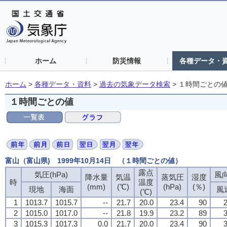
ホーム
防災情報
各種データ・
ホーム
>
各種データ・資料
>
過去の気象データ検索
>
１時間ごとの
１時間ごとの値
富山（富山県) 1999年10月14日 （１時間ごとの値）
露点
露点
露点
露点
気圧(hPa)
気圧(hPa)
気圧(hPa)
気圧(hPa)
風向
風向
風向
風向
降水量
降水量
降水量
降水量
気温
気温
気温
気温
蒸気圧
蒸気圧
蒸気圧
蒸気圧
湿度
湿度
湿度
湿度
時
時
時
時
温度
温度
温度
温度
(mm)
(mm)
(mm)
(mm)
(℃)
(℃)
(℃)
(℃)
(hPa)
(hPa)
(hPa)
(hPa)
(％)
(％)
(％)
(％)
現地
現地
現地
現地
海面
海面
海面
海面
風
風
風
風
(℃)
(℃)
(℃)
(℃)
1
1
1
1
1013.7
1013.7
1013.7
1013.7
1015.7
1015.7
1015.7
1015.7
--
--
--
--
21.7
21.7
21.7
21.7
20.0
20.0
20.0
20.0
23.4
23.4
23.4
23.4
90
90
90
90
2
2
2
2
2
2
2
2
1015.0
1015.0
1015.0
1015.0
1017.0
1017.0
1017.0
1017.0
--
--
--
--
21.8
21.8
21.8
21.8
19.9
19.9
19.9
19.9
23.2
23.2
23.2
23.2
89
89
89
89
3
3
3
3
3
3
3
3
1015.3
1015.3
1015.3
1015.3
1017.3
1017.3
1017.3
1017.3
0.0
0.0
0.0
0.0
21.7
21.7
21.7
21.7
20.0
20.0
20.0
20.0
23.4
23.4
23.4
23.4
90
90
90
90
3
3
3
3