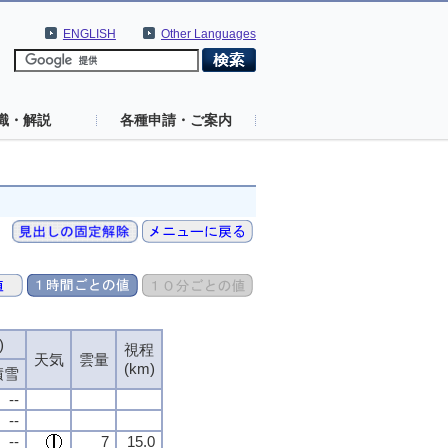
ENGLISH
Other Languages
識・解説
各種申請・ご案内
)
)
)
)
視程
視程
視程
視程
天気
天気
天気
天気
雲量
雲量
雲量
雲量
(km)
(km)
(km)
(km)
積雪
積雪
積雪
積雪
--
--
--
--
--
--
--
--
--
--
--
--
7
7
7
7
15.0
15.0
15.0
15.0