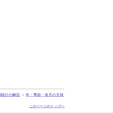
測統計の解説
年・季節・各月の天候
このページのトップへ