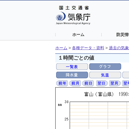
ホーム
防災情
ホーム
>
各種データ・資料
>
過去の気象
１時間ごとの値