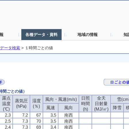
報
各種データ・資料
地域の情報
知
データ検索
>
１時間ごとの値
１時間ごとの値）
露点
露点
露点
露点
日照
日照
日照
日照
全天
全天
全天
全天
風向・風速(m/s)
風向・風速(m/s)
風向・風速(m/s)
風向・風速(m/s)
雪(cm
雪(cm
雪(cm
雪(cm
蒸気圧
蒸気圧
蒸気圧
蒸気圧
湿度
湿度
湿度
湿度
温度
温度
温度
温度
時間
時間
時間
時間
日射量
日射量
日射量
日射量
(hPa)
(hPa)
(hPa)
(hPa)
(％)
(％)
(％)
(％)
風速
風速
風速
風速
風向
風向
風向
風向
降雪
降雪
降雪
降雪
(℃)
(℃)
(℃)
(℃)
(h)
(h)
(h)
(h)
(MJ/㎡)
(MJ/㎡)
(MJ/㎡)
(MJ/㎡)
2.3
2.3
2.3
2.3
7.2
7.2
7.2
7.2
67
67
67
67
3.5
3.5
3.5
3.5
南西
南西
南西
南西
2.5
2.5
2.5
2.5
7.3
7.3
7.3
7.3
70
70
70
70
3.5
3.5
3.5
3.5
南西
南西
南西
南西
2.4
2.4
2.4
2.4
7.3
7.3
7.3
7.3
69
69
69
69
3.4
3.4
3.4
3.4
南西
南西
南西
南西