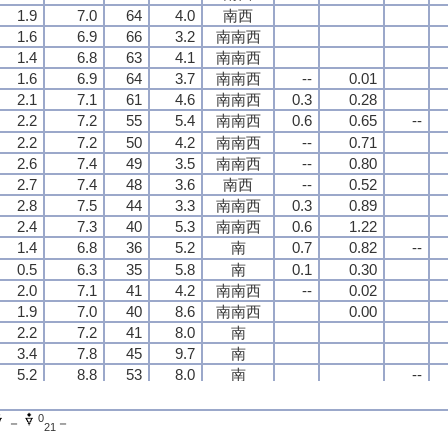
1.9
1.9
1.9
1.9
7.0
7.0
7.0
7.0
64
64
64
64
4.0
4.0
4.0
4.0
南西
南西
南西
南西
1.6
1.6
1.6
1.6
6.9
6.9
6.9
6.9
66
66
66
66
3.2
3.2
3.2
3.2
南南西
南南西
南南西
南南西
1.4
1.4
1.4
1.4
6.8
6.8
6.8
6.8
63
63
63
63
4.1
4.1
4.1
4.1
南南西
南南西
南南西
南南西
1.6
1.6
1.6
1.6
6.9
6.9
6.9
6.9
64
64
64
64
3.7
3.7
3.7
3.7
南南西
南南西
南南西
南南西
--
--
--
--
0.01
0.01
0.01
0.01
2.1
2.1
2.1
2.1
7.1
7.1
7.1
7.1
61
61
61
61
4.6
4.6
4.6
4.6
南南西
南南西
南南西
南南西
0.3
0.3
0.3
0.3
0.28
0.28
0.28
0.28
2.2
2.2
2.2
2.2
7.2
7.2
7.2
7.2
55
55
55
55
5.4
5.4
5.4
5.4
南南西
南南西
南南西
南南西
0.6
0.6
0.6
0.6
0.65
0.65
0.65
0.65
--
--
--
--
2.2
2.2
2.2
2.2
7.2
7.2
7.2
7.2
50
50
50
50
4.2
4.2
4.2
4.2
南南西
南南西
南南西
南南西
--
--
--
--
0.71
0.71
0.71
0.71
2.6
2.6
2.6
2.6
7.4
7.4
7.4
7.4
49
49
49
49
3.5
3.5
3.5
3.5
南南西
南南西
南南西
南南西
--
--
--
--
0.80
0.80
0.80
0.80
2.7
2.7
2.7
2.7
7.4
7.4
7.4
7.4
48
48
48
48
3.6
3.6
3.6
3.6
南西
南西
南西
南西
--
--
--
--
0.52
0.52
0.52
0.52
2.8
2.8
2.8
2.8
7.5
7.5
7.5
7.5
44
44
44
44
3.3
3.3
3.3
3.3
南南西
南南西
南南西
南南西
0.3
0.3
0.3
0.3
0.89
0.89
0.89
0.89
2.4
2.4
2.4
2.4
7.3
7.3
7.3
7.3
40
40
40
40
5.3
5.3
5.3
5.3
南南西
南南西
南南西
南南西
0.6
0.6
0.6
0.6
1.22
1.22
1.22
1.22
1.4
1.4
1.4
1.4
6.8
6.8
6.8
6.8
36
36
36
36
5.2
5.2
5.2
5.2
南
南
南
南
0.7
0.7
0.7
0.7
0.82
0.82
0.82
0.82
--
--
--
--
0.5
0.5
0.5
0.5
6.3
6.3
6.3
6.3
35
35
35
35
5.8
5.8
5.8
5.8
南
南
南
南
0.1
0.1
0.1
0.1
0.30
0.30
0.30
0.30
2.0
2.0
2.0
2.0
7.1
7.1
7.1
7.1
41
41
41
41
4.2
4.2
4.2
4.2
南南西
南南西
南南西
南南西
--
--
--
--
0.02
0.02
0.02
0.02
1.9
1.9
1.9
1.9
7.0
7.0
7.0
7.0
40
40
40
40
8.6
8.6
8.6
8.6
南南西
南南西
南南西
南南西
0.00
0.00
0.00
0.00
2.2
2.2
2.2
2.2
7.2
7.2
7.2
7.2
41
41
41
41
8.0
8.0
8.0
8.0
南
南
南
南
3.4
3.4
3.4
3.4
7.8
7.8
7.8
7.8
45
45
45
45
9.7
9.7
9.7
9.7
南
南
南
南
5.2
5.2
5.2
5.2
8.8
8.8
8.8
8.8
53
53
53
53
8.0
8.0
8.0
8.0
南
南
南
南
--
--
--
--
6.9
6.9
6.9
6.9
9.9
9.9
9.9
9.9
61
61
61
61
6.1
6.1
6.1
6.1
南
南
南
南
9.5
9.5
9.5
9.5
11.9
11.9
11.9
11.9
88
88
88
88
2.9
2.9
2.9
2.9
北西
北西
北西
北西
0
－
－
21
10.9
10.9
10.9
10.9
13.0
13.0
13.0
13.0
94
94
94
94
3.2
3.2
3.2
3.2
南南西
南南西
南南西
南南西