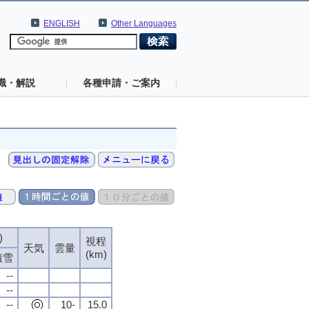
ENGLISH
Other Languages
識・解説
各種申請・ご案内
)
)
)
)
視程
視程
視程
視程
天気
天気
天気
天気
雲量
雲量
雲量
雲量
(km)
(km)
(km)
(km)
積雪
積雪
積雪
積雪
--
--
--
--
--
--
--
--
--
--
--
--
10-
10-
10-
10-
15.0
15.0
15.0
15.0