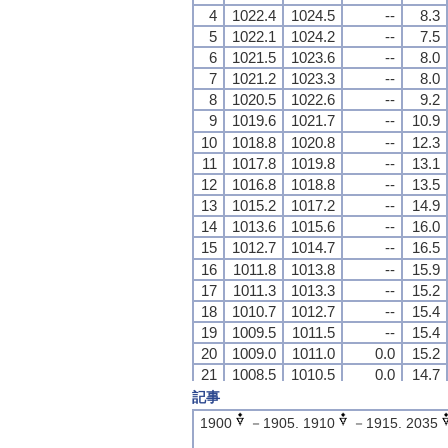
4
4
4
4
1022.4
1022.4
1022.4
1022.4
1024.5
1024.5
1024.5
1024.5
--
--
--
--
8.3
8.3
8.3
8.3
5
5
5
5
1022.1
1022.1
1022.1
1022.1
1024.2
1024.2
1024.2
1024.2
--
--
--
--
7.5
7.5
7.5
7.5
6
6
6
6
1021.5
1021.5
1021.5
1021.5
1023.6
1023.6
1023.6
1023.6
--
--
--
--
8.0
8.0
8.0
8.0
7
7
7
7
1021.2
1021.2
1021.2
1021.2
1023.3
1023.3
1023.3
1023.3
--
--
--
--
8.0
8.0
8.0
8.0
8
8
8
8
1020.5
1020.5
1020.5
1020.5
1022.6
1022.6
1022.6
1022.6
--
--
--
--
9.2
9.2
9.2
9.2
9
9
9
9
1019.6
1019.6
1019.6
1019.6
1021.7
1021.7
1021.7
1021.7
--
--
--
--
10.9
10.9
10.9
10.9
10
10
10
10
1018.8
1018.8
1018.8
1018.8
1020.8
1020.8
1020.8
1020.8
--
--
--
--
12.3
12.3
12.3
12.3
11
11
11
11
1017.8
1017.8
1017.8
1017.8
1019.8
1019.8
1019.8
1019.8
--
--
--
--
13.1
13.1
13.1
13.1
12
12
12
12
1016.8
1016.8
1016.8
1016.8
1018.8
1018.8
1018.8
1018.8
--
--
--
--
13.5
13.5
13.5
13.5
13
13
13
13
1015.2
1015.2
1015.2
1015.2
1017.2
1017.2
1017.2
1017.2
--
--
--
--
14.9
14.9
14.9
14.9
14
14
14
14
1013.6
1013.6
1013.6
1013.6
1015.6
1015.6
1015.6
1015.6
--
--
--
--
16.0
16.0
16.0
16.0
15
15
15
15
1012.7
1012.7
1012.7
1012.7
1014.7
1014.7
1014.7
1014.7
--
--
--
--
16.5
16.5
16.5
16.5
16
16
16
16
1011.8
1011.8
1011.8
1011.8
1013.8
1013.8
1013.8
1013.8
--
--
--
--
15.9
15.9
15.9
15.9
17
17
17
17
1011.3
1011.3
1011.3
1011.3
1013.3
1013.3
1013.3
1013.3
--
--
--
--
15.2
15.2
15.2
15.2
18
18
18
18
1010.7
1010.7
1010.7
1010.7
1012.7
1012.7
1012.7
1012.7
--
--
--
--
15.4
15.4
15.4
15.4
19
19
19
19
1009.5
1009.5
1009.5
1009.5
1011.5
1011.5
1011.5
1011.5
--
--
--
--
15.4
15.4
15.4
15.4
20
20
20
20
1009.0
1009.0
1009.0
1009.0
1011.0
1011.0
1011.0
1011.0
0.0
0.0
0.0
0.0
15.2
15.2
15.2
15.2
21
21
21
21
1008.5
1008.5
1008.5
1008.5
1010.5
1010.5
1010.5
1010.5
0.0
0.0
0.0
0.0
14.7
14.7
14.7
14.7
22
22
22
22
1008.3
1008.3
1008.3
1008.3
1010.3
1010.3
1010.3
1010.3
0.0
0.0
0.0
0.0
14.3
14.3
14.3
14.3
記事
23
23
23
23
1009.7
1009.7
1009.7
1009.7
1011.7
1011.7
1011.7
1011.7
2.0
2.0
2.0
2.0
11.4
11.4
11.4
11.4
1900
－1905. 1910
－1915. 2035
24
24
24
24
1009.7
1009.7
1009.7
1009.7
1011.7
1011.7
1011.7
1011.7
6.5
6.5
6.5
6.5
11.8
11.8
11.8
11.8