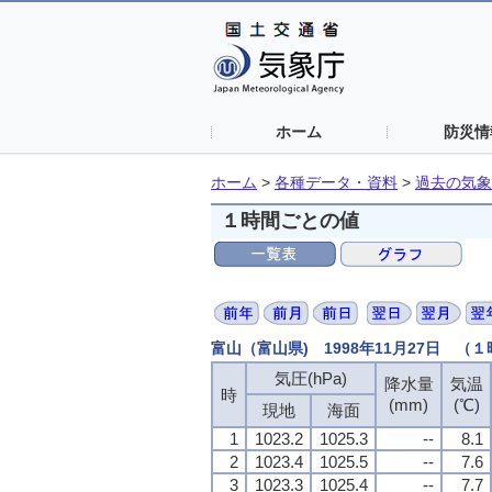
ホーム
防災情
ホーム
>
各種データ・資料
>
過去の気象
１時間ごとの値
富山（富山県) 1998年11月27日 （
気圧(hPa)
気圧(hPa)
気圧(hPa)
気圧(hPa)
降水量
降水量
降水量
降水量
気温
気温
気温
気温
時
時
時
時
(mm)
(mm)
(mm)
(mm)
(℃)
(℃)
(℃)
(℃)
現地
現地
現地
現地
海面
海面
海面
海面
1
1
1
1
1023.2
1023.2
1023.2
1023.2
1025.3
1025.3
1025.3
1025.3
--
--
--
--
8.1
8.1
8.1
8.1
2
2
2
2
1023.4
1023.4
1023.4
1023.4
1025.5
1025.5
1025.5
1025.5
--
--
--
--
7.6
7.6
7.6
7.6
3
3
3
3
1023.3
1023.3
1023.3
1023.3
1025.4
1025.4
1025.4
1025.4
--
--
--
--
7.7
7.7
7.7
7.7