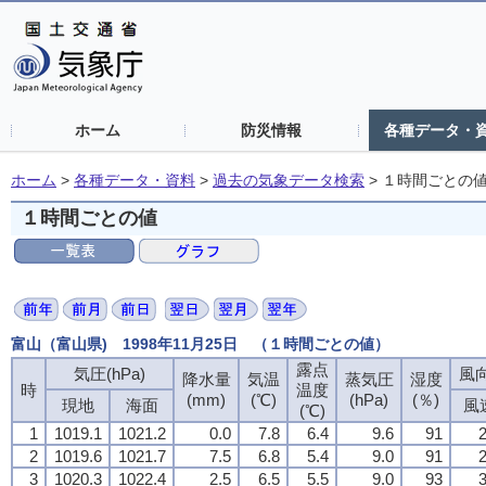
ホーム
防災情報
各種データ・
ホーム
>
各種データ・資料
>
過去の気象データ検索
>
１時間ごとの
１時間ごとの値
富山（富山県) 1998年11月25日 （１時間ごとの値）
露点
気圧(hPa)
風向
降水量
気温
蒸気圧
湿度
時
温度
(mm)
(℃)
(hPa)
(％)
現地
海面
風
(℃)
1
1019.1
1021.2
0.0
7.8
6.4
9.6
91
2
2
1019.6
1021.7
7.5
6.8
5.4
9.0
91
2
3
1020.3
1022.4
2.5
6.5
5.5
9.0
93
3