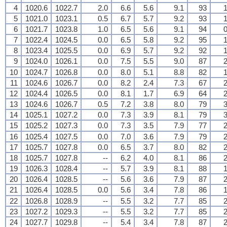
4
1020.6
1022.7
2.0
6.6
5.6
9.1
93
1
5
1021.0
1023.1
0.5
6.7
5.7
9.2
93
1
6
1021.7
1023.8
1.0
6.5
5.6
9.1
94
0
7
1022.4
1024.5
0.0
6.5
5.8
9.2
95
1
8
1023.4
1025.5
0.0
6.9
5.7
9.2
92
1
9
1024.0
1026.1
0.0
7.5
5.5
9.0
87
2
10
1024.7
1026.8
0.0
8.0
5.1
8.8
82
1
11
1024.6
1026.7
0.0
8.2
2.4
7.3
67
2
12
1024.4
1026.5
0.0
8.1
1.7
6.9
64
2
13
1024.6
1026.7
0.5
7.2
3.8
8.0
79
3
14
1025.1
1027.2
0.0
7.3
3.9
8.1
79
3
15
1025.2
1027.3
0.0
7.3
3.5
7.9
77
2
16
1025.4
1027.5
0.0
7.0
3.6
7.9
79
2
17
1025.7
1027.8
0.0
6.5
3.7
8.0
82
2
18
1025.7
1027.8
--
6.2
4.0
8.1
86
2
19
1026.3
1028.4
--
5.7
3.9
8.1
88
1
20
1026.4
1028.5
--
5.6
3.6
7.9
87
2
21
1026.4
1028.5
0.0
5.6
3.4
7.8
86
1
22
1026.8
1028.9
--
5.5
3.2
7.7
85
2
23
1027.2
1029.3
--
5.5
3.2
7.7
85
2
24
1027.7
1029.8
--
5.4
3.4
7.8
87
2