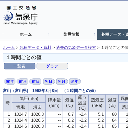
ホーム
防災情報
各種データ・
ホーム
>
各種データ・資料
>
過去の気象データ検索
>
１時間ごとの
１時間ごとの値
富山（富山県) 1998年3月8日 （１時間ごとの値）
露点
気圧(hPa)
風向
降水量
気温
蒸気圧
湿度
時
温度
(mm)
(℃)
(hPa)
(％)
現地
海面
風
(℃)
1
1024.7
1026.8
--
0.7
-2.4
5.1
80
1
2
1024.4
1026.5
--
0.2
-2.2
5.2
84
2
3
1024.6
1026.8
--
-0.2
-2.4
5.1
85
2