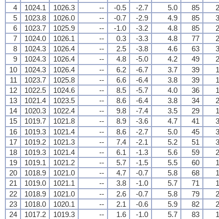
4
1024.1
1026.3
--
-0.5
-2.7
5.0
85
2
5
1023.8
1026.0
--
-0.7
-2.9
4.9
85
3
6
1023.7
1025.9
--
-1.0
-3.2
4.8
85
2
7
1024.0
1026.1
--
0.3
-3.3
4.8
77
2
8
1024.3
1026.4
--
2.5
-3.8
4.6
63
3
9
1024.3
1026.4
--
4.8
-5.0
4.2
49
2
10
1024.3
1026.4
--
6.2
-6.7
3.7
39
1
11
1023.7
1025.8
--
6.6
-6.4
3.8
39
1
12
1022.5
1024.6
--
8.5
-5.7
4.0
36
1
13
1021.4
1023.5
--
8.6
-6.4
3.8
34
2
14
1020.3
1022.4
--
9.8
-7.4
3.5
29
1
15
1019.7
1021.8
--
8.9
-3.6
4.7
41
3
16
1019.3
1021.4
--
8.6
-2.7
5.0
45
3
17
1019.2
1021.3
--
7.4
-2.1
5.2
51
3
18
1019.3
1021.4
--
6.1
-1.3
5.6
59
2
19
1019.1
1021.2
--
5.7
-1.5
5.5
60
1
20
1018.9
1021.0
--
4.7
-0.7
5.8
68
1
21
1019.0
1021.1
--
3.8
-1.0
5.7
71
1
22
1018.9
1021.0
--
2.6
-0.7
5.8
79
2
23
1018.0
1020.1
--
2.1
-0.6
5.9
82
2
24
1017.2
1019.3
--
1.6
-1.0
5.7
83
1