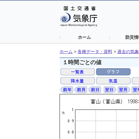
ホーム
防災情
ホーム
>
各種データ・資料
>
過去の気象
１時間ごとの値