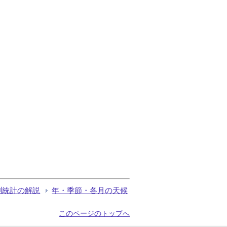
測統計の解説
年・季節・各月の天候
このページのトップへ