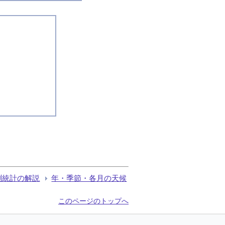
測統計の解説
年・季節・各月の天候
このページのトップへ