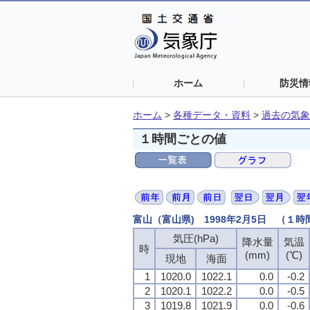
ホーム
防災情
ホーム
>
各種データ・資料
>
過去の気象
１時間ごとの値
富山（富山県) 1998年2月5日 （１
気圧(hPa)
降水量
気温
時
(mm)
(℃)
現地
海面
1
1020.0
1022.1
0.0
-0.2
2
1020.1
1022.2
0.0
-0.5
3
1019.8
1021.9
0.0
-0.6