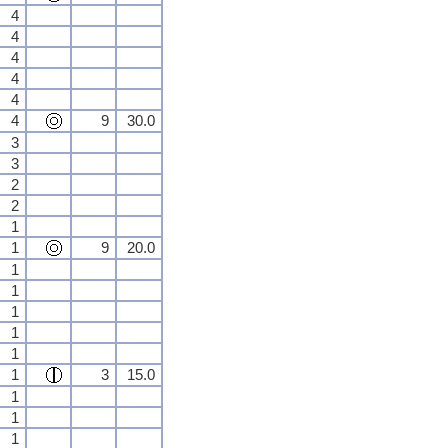
4
4
4
4
4
4
9
30.0
3
3
2
2
1
1
9
20.0
1
1
1
1
1
1
3
15.0
1
1
1