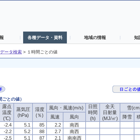
報
各種データ・資料
地域の情報
知
データ検索
>
１時間ごとの値
時間ごとの値）
露点
日照
全天
風向・風速(m/s)
雪(cm
蒸気圧
湿度
温度
時間
日射量
(hPa)
(％)
風速
風向
降雪
(℃)
(h)
(MJ/㎡)
-2.4
5.1
85
2.2
南西
-2.2
5.2
88
2.7
南西
-2.5
5.1
87
2.1
南南西