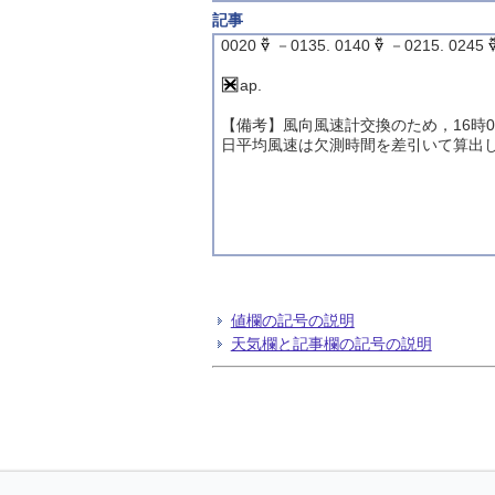
記事
0020
－0135. 0140
－0215. 0245
ap.
【備考】風向風速計交換のため，16時0
日平均風速は欠測時間を差引いて算出
値欄の記号の説明
天気欄と記事欄の記号の説明