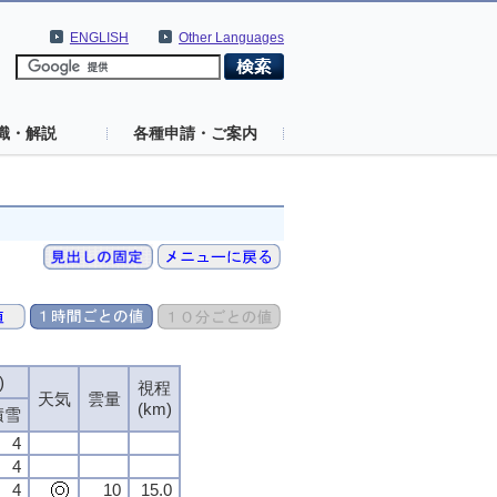
ENGLISH
Other Languages
識・解説
各種申請・ご案内
)
視程
天気
雲量
(km)
積雪
4
4
4
10
15.0