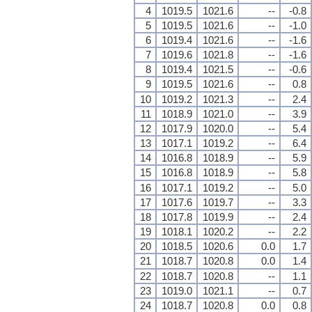
4
1019.5
1021.6
--
-0.8
5
1019.5
1021.6
--
-1.0
6
1019.4
1021.6
--
-1.6
7
1019.6
1021.8
--
-1.6
8
1019.4
1021.5
--
-0.6
9
1019.5
1021.6
--
0.8
10
1019.2
1021.3
--
2.4
11
1018.9
1021.0
--
3.9
12
1017.9
1020.0
--
5.4
13
1017.1
1019.2
--
6.4
14
1016.8
1018.9
--
5.9
15
1016.8
1018.9
--
5.8
16
1017.1
1019.2
--
5.0
17
1017.6
1019.7
--
3.3
18
1017.8
1019.9
--
2.4
19
1018.1
1020.2
--
2.2
20
1018.5
1020.6
0.0
1.7
21
1018.7
1020.8
0.0
1.4
22
1018.7
1020.8
--
1.1
23
1019.0
1021.1
--
0.7
24
1018.7
1020.8
0.0
0.8