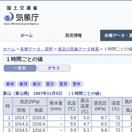
ホーム
防災情報
各種データ・
ホーム
>
各種データ・資料
>
過去の気象データ検索
>
１時間ごとの
１時間ごとの値
富山（富山県) 1997年11月5日 （１時間ごとの値）
露点
気圧(hPa)
風向
降水量
気温
蒸気圧
湿度
時
温度
(mm)
(℃)
(hPa)
(％)
現地
海面
風
(℃)
1
1014.7
1016.8
--
9.8
5.0
8.7
72
3
2
1014.3
1016.4
--
9.5
4.7
8.5
72
3
3
1014.5
1016.6
--
9.9
5.1
8.8
72
3