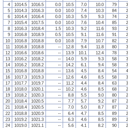
4
1014.5
1016.5
0.0
10.5
7.0
10.0
79
3
5
1014.3
1016.3
0.0
10.0
7.4
10.3
84
2
6
1014.4
1016.4
0.0
10.3
5.9
9.3
74
2
7
1015.4
1017.5
0.0
10.0
7.6
10.4
85
2
8
1016.3
1018.4
1.5
10.3
9.2
11.6
93
2
9
1016.8
1018.9
0.5
10.5
9.1
11.6
91
2
10
1016.8
1018.8
0.0
10.8
7.9
10.7
82
2
11
1016.8
1018.8
--
12.8
9.4
11.8
80
3
12
1016.6
1018.6
--
13.9
10.1
12.4
78
3
13
1016.2
1018.2
--
14.0
5.9
9.3
58
3
14
1016.2
1018.2
--
14.2
6.1
9.4
58
3
15
1016.8
1018.8
--
13.6
4.5
8.4
54
4
16
1017.3
1019.3
--
12.6
4.6
8.5
58
3
17
1017.7
1019.7
--
11.2
4.4
8.4
63
3
18
1018.0
1020.1
--
10.2
4.6
8.5
68
2
19
1018.2
1020.3
--
8.8
5.5
9.0
80
2
20
1018.4
1020.5
--
7.7
5.7
9.2
87
2
21
1018.4
1020.5
--
7.0
5.0
8.7
87
2
22
1018.8
1020.9
--
6.4
4.7
8.5
89
2
23
1019.2
1021.3
--
6.3
4.6
8.5
89
2
24
1019.0
1021.1
--
5.6
4.1
8.2
90
2