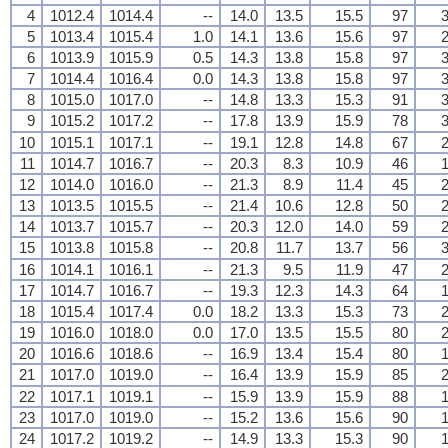
4
1012.4
1014.4
--
14.0
13.5
15.5
97
3
5
1013.4
1015.4
1.0
14.1
13.6
15.6
97
2
6
1013.9
1015.9
0.5
14.3
13.8
15.8
97
3
7
1014.4
1016.4
0.0
14.3
13.8
15.8
97
3
8
1015.0
1017.0
--
14.8
13.3
15.3
91
3
9
1015.2
1017.2
--
17.8
13.9
15.9
78
3
10
1015.1
1017.1
--
19.1
12.8
14.8
67
2
11
1014.7
1016.7
--
20.3
8.3
10.9
46
1
12
1014.0
1016.0
--
21.3
8.9
11.4
45
2
13
1013.5
1015.5
--
21.4
10.6
12.8
50
2
14
1013.7
1015.7
--
20.3
12.0
14.0
59
2
15
1013.8
1015.8
--
20.8
11.7
13.7
56
3
16
1014.1
1016.1
--
21.3
9.5
11.9
47
2
17
1014.7
1016.7
--
19.3
12.3
14.3
64
1
18
1015.4
1017.4
0.0
18.2
13.3
15.3
73
2
19
1016.0
1018.0
0.0
17.0
13.5
15.5
80
2
20
1016.6
1018.6
--
16.9
13.4
15.4
80
1
21
1017.0
1019.0
--
16.4
13.9
15.9
85
2
22
1017.1
1019.1
--
15.9
13.9
15.9
88
1
23
1017.0
1019.0
--
15.2
13.6
15.6
90
1
24
1017.2
1019.2
--
14.9
13.3
15.3
90
1