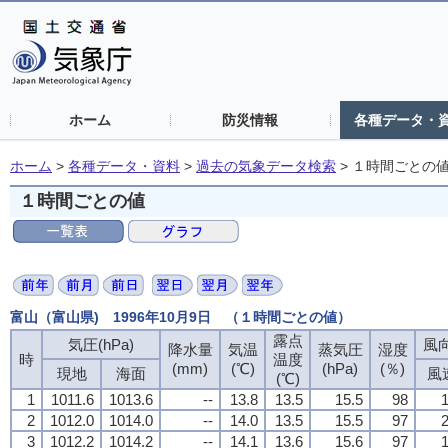
ホーム
防災情報
各種データ・
ホーム
>
各種データ・資料
>
過去の気象データ検索
>
１時間ごとの
１時間ごとの値
富山（富山県) 1996年10月9日 （１時間ごとの値）
露点
気圧(hPa)
風向
降水量
気温
蒸気圧
湿度
時
温度
(mm)
(℃)
(hPa)
(％)
現地
海面
風
(℃)
1
1011.6
1013.6
--
13.8
13.5
15.5
98
1
2
1012.0
1014.0
--
14.0
13.5
15.5
97
2
3
1012.2
1014.2
--
14.1
13.6
15.6
97
1