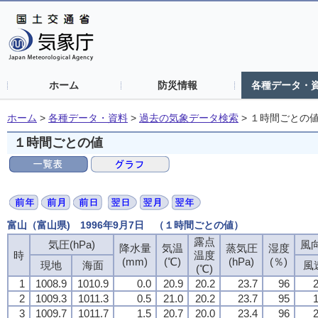
ホーム
防災情報
各種データ・
ホーム
>
各種データ・資料
>
過去の気象データ検索
>
１時間ごとの
１時間ごとの値
富山（富山県) 1996年9月7日 （１時間ごとの値）
露点
気圧(hPa)
風向
降水量
気温
蒸気圧
湿度
時
温度
(mm)
(℃)
(hPa)
(％)
現地
海面
風
(℃)
1
1008.9
1010.9
0.0
20.9
20.2
23.7
96
2
2
1009.3
1011.3
0.5
21.0
20.2
23.7
95
1
3
1009.7
1011.7
1.5
20.7
20.0
23.4
96
2