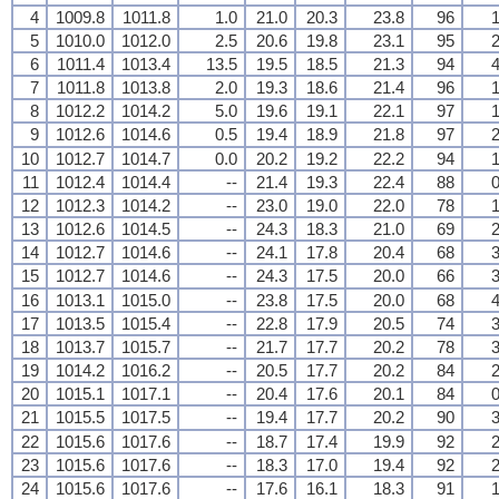
4
1009.8
1011.8
1.0
21.0
20.3
23.8
96
1
5
1010.0
1012.0
2.5
20.6
19.8
23.1
95
2
6
1011.4
1013.4
13.5
19.5
18.5
21.3
94
4
7
1011.8
1013.8
2.0
19.3
18.6
21.4
96
1
8
1012.2
1014.2
5.0
19.6
19.1
22.1
97
1
9
1012.6
1014.6
0.5
19.4
18.9
21.8
97
2
10
1012.7
1014.7
0.0
20.2
19.2
22.2
94
1
11
1012.4
1014.4
--
21.4
19.3
22.4
88
0
12
1012.3
1014.2
--
23.0
19.0
22.0
78
1
13
1012.6
1014.5
--
24.3
18.3
21.0
69
2
14
1012.7
1014.6
--
24.1
17.8
20.4
68
3
15
1012.7
1014.6
--
24.3
17.5
20.0
66
3
16
1013.1
1015.0
--
23.8
17.5
20.0
68
4
17
1013.5
1015.4
--
22.8
17.9
20.5
74
3
18
1013.7
1015.7
--
21.7
17.7
20.2
78
3
19
1014.2
1016.2
--
20.5
17.7
20.2
84
2
20
1015.1
1017.1
--
20.4
17.6
20.1
84
0
21
1015.5
1017.5
--
19.4
17.7
20.2
90
3
22
1015.6
1017.6
--
18.7
17.4
19.9
92
2
23
1015.6
1017.6
--
18.3
17.0
19.4
92
2
24
1015.6
1017.6
--
17.6
16.1
18.3
91
1