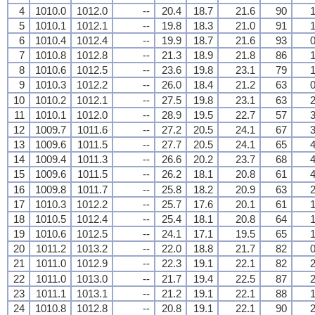
4
1010.0
1012.0
--
20.4
18.7
21.6
90
1
5
1010.1
1012.1
--
19.8
18.3
21.0
91
1
6
1010.4
1012.4
--
19.9
18.7
21.6
93
0
7
1010.8
1012.8
--
21.3
18.9
21.8
86
1
8
1010.6
1012.5
--
23.6
19.8
23.1
79
1
9
1010.3
1012.2
--
26.0
18.4
21.2
63
0
10
1010.2
1012.1
--
27.5
19.8
23.1
63
2
11
1010.1
1012.0
--
28.9
19.5
22.7
57
3
12
1009.7
1011.6
--
27.2
20.5
24.1
67
3
13
1009.6
1011.5
--
27.7
20.5
24.1
65
4
14
1009.4
1011.3
--
26.6
20.2
23.7
68
4
15
1009.6
1011.5
--
26.2
18.1
20.8
61
4
16
1009.8
1011.7
--
25.8
18.2
20.9
63
2
17
1010.3
1012.2
--
25.7
17.6
20.1
61
1
18
1010.5
1012.4
--
25.4
18.1
20.8
64
1
19
1010.6
1012.5
--
24.1
17.1
19.5
65
1
20
1011.2
1013.2
--
22.0
18.8
21.7
82
0
21
1011.0
1012.9
--
22.3
19.1
22.1
82
2
22
1011.0
1013.0
--
21.7
19.4
22.5
87
2
23
1011.1
1013.1
--
21.2
19.1
22.1
88
1
24
1010.8
1012.8
--
20.8
19.1
22.1
90
2