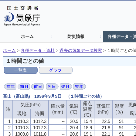
ホーム
防災情報
各種データ・
ホーム
>
各種データ・資料
>
過去の気象データ検索
>
１時間ごとの
１時間ごとの値
富山（富山県) 1996年9月5日 （１時間ごとの値）
露点
気圧(hPa)
風向
降水量
気温
蒸気圧
湿度
時
温度
(mm)
(℃)
(hPa)
(％)
現地
海面
風
(℃)
1
1010.3
1012.3
--
20.9
19.4
22.5
91
1
2
1010.3
1012.3
--
20.4
18.9
21.8
91
2
3
1009.8
1011.8
--
20.6
19.1
22.1
91
1