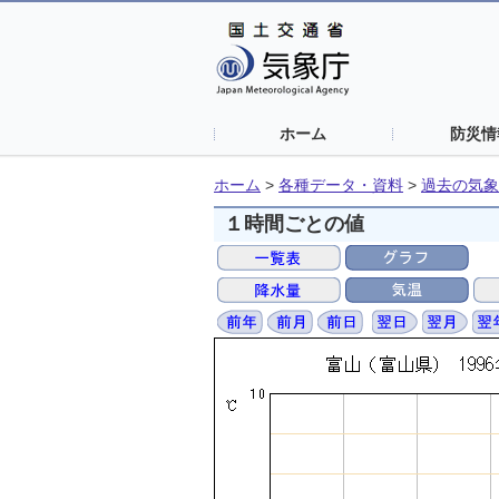
ホーム
防災情
ホーム
>
各種データ・資料
>
過去の気象
１時間ごとの値