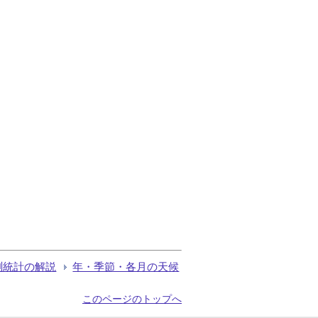
測統計の解説
年・季節・各月の天候
このページのトップへ