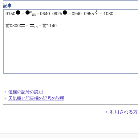
記事
0
0150
－
－0640. 0925
－0940. 0955
－1030.
03
前0800
－
－前1140.
09
値欄の記号の説明
天気欄と記事欄の記号の説明
利用される方