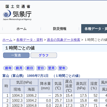
ホーム
防災情報
各種データ・
ホーム
>
各種データ・資料
>
過去の気象データ検索
>
１時間ごとの
１時間ごとの値
富山（富山県) 1995年7月1日 （１時間ごとの値）
露点
気圧(hPa)
風向
降水量
気温
蒸気圧
湿度
時
温度
(mm)
(℃)
(hPa)
(％)
現地
海面
風
(℃)
1
1004.3
1006.2
--
25.9
15.4
17.5
52
4
2
1002.3
1004.2
0.0
25.7
13.8
15.8
48
6
3
1002.9
1004.8
0.0
22.8
17.3
19.7
71
4