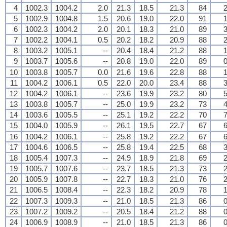
4
1002.3
1004.2
2.0
21.3
18.5
21.3
84
2
5
1002.9
1004.8
1.5
20.6
19.0
22.0
91
1
6
1002.3
1004.2
2.0
20.1
18.3
21.0
89
3
7
1002.2
1004.1
0.5
20.2
18.2
20.9
88
2
8
1003.2
1005.1
--
20.4
18.4
21.2
88
1
9
1003.7
1005.6
--
20.8
19.0
22.0
89
0
10
1003.8
1005.7
0.0
21.6
19.6
22.8
88
1
11
1004.2
1006.1
0.5
22.0
20.0
23.4
88
3
12
1004.2
1006.1
--
23.6
19.9
23.2
80
5
13
1003.8
1005.7
--
25.0
19.9
23.2
73
4
14
1003.6
1005.5
--
25.1
19.2
22.2
70
7
15
1004.0
1005.9
--
26.1
19.5
22.7
67
6
16
1004.2
1006.1
--
25.8
19.2
22.2
67
6
17
1004.6
1006.5
--
25.8
19.4
22.5
68
3
18
1005.4
1007.3
--
24.9
18.9
21.8
69
2
19
1005.7
1007.6
--
23.7
18.5
21.3
73
2
20
1005.9
1007.8
--
22.7
18.3
21.0
76
2
21
1006.5
1008.4
--
22.3
18.2
20.9
78
1
22
1007.3
1009.3
--
21.0
18.5
21.3
86
0
23
1007.2
1009.2
--
20.5
18.4
21.2
88
0
24
1006.9
1008.9
--
21.0
18.5
21.3
86
0