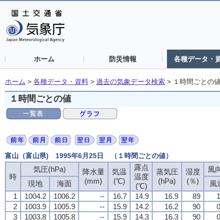
ホーム
防災情報
各種データ・
ホーム
>
各種データ・資料
>
過去の気象データ検索
>
１時間ごとの
１時間ごとの値
富山（富山県) 1995年6月25日 （１時間ごとの値）
露点
気圧(hPa)
風向
降水量
気温
蒸気圧
湿度
時
温度
(mm)
(℃)
(hPa)
(％)
現地
海面
風
(℃)
1
1004.2
1006.2
--
16.7
14.9
16.9
89
1
2
1003.9
1005.9
--
15.9
14.2
16.2
90
0
3
1003.8
1005.8
--
15.9
14.3
16.3
90
0