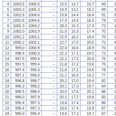
4
1003.5
1005.5
--
15.5
13.7
15.7
89
2
5
1003.3
1005.3
--
14.9
13.1
15.1
89
1
6
1002.6
1004.6
--
15.8
14.4
16.4
91
0
7
1002.6
1004.6
--
17.9
14.3
16.3
79
0
8
1002.3
1004.2
--
20.3
15.3
17.4
73
1
9
1002.0
1003.9
--
21.0
15.3
17.4
70
2
10
1001.2
1003.1
--
21.9
16.2
18.4
70
2
11
1000.2
1002.1
--
22.7
17.5
20.0
72
4
12
999.0
1000.9
--
22.4
16.6
18.9
70
3
13
998.4
1000.3
--
22.3
17.1
19.5
72
4
14
997.5
999.4
--
22.2
17.5
20.0
75
4
15
997.5
999.4
--
21.8
17.2
19.6
75
3
16
997.4
999.3
--
21.6
17.2
19.6
76
3
17
997.1
999.0
--
21.1
16.9
19.2
77
2
18
996.8
998.7
--
20.2
17.0
19.4
82
2
19
996.3
998.2
--
20.1
17.3
19.7
84
2
20
996.5
998.4
--
20.0
17.6
20.1
86
1
21
996.0
997.9
--
20.1
17.2
19.6
83
2
22
995.4
997.3
--
19.8
17.4
19.9
86
0
23
995.4
997.3
--
19.6
17.4
19.9
87
1
24
995.0
996.9
--
19.6
17.3
19.7
87
1