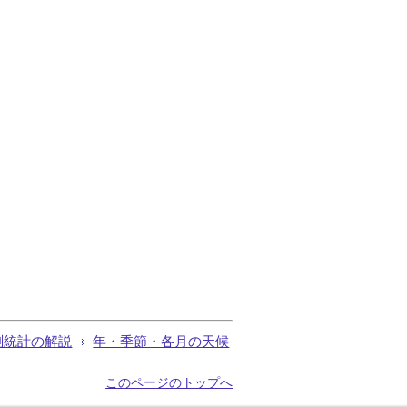
測統計の解説
年・季節・各月の天候
このページのトップへ