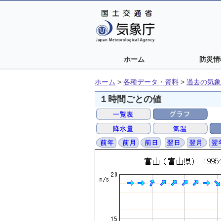
ホーム
防災情
ホーム
>
各種データ・資料
>
過去の気象
１時間ごとの値