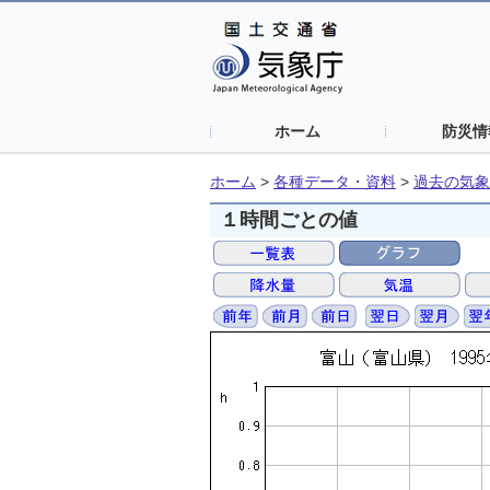
ホーム
防災情
ホーム
>
各種データ・資料
>
過去の気象
１時間ごとの値