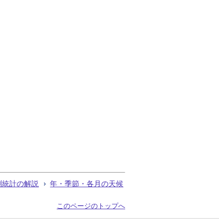
測統計の解説
年・季節・各月の天候
このページのトップへ