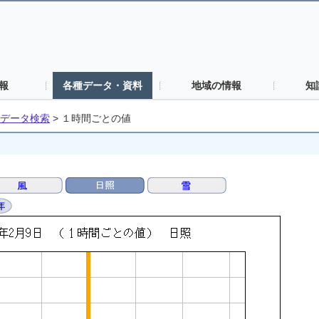
報
各種データ・資料
地域の情報
知
データ検索
>
１時間ごとの値