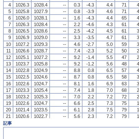
4
4
4
4
1026.3
1026.3
1026.3
1026.3
1028.4
1028.4
1028.4
1028.4
--
--
--
--
0.3
0.3
0.3
0.3
-4.3
-4.3
-4.3
-4.3
4.4
4.4
4.4
4.4
71
71
71
71
4
4
4
4
5
5
5
5
1025.8
1025.8
1025.8
1025.8
1027.9
1027.9
1027.9
1027.9
--
--
--
--
0.8
0.8
0.8
0.8
-3.9
-3.9
-3.9
-3.9
4.6
4.6
4.6
4.6
71
71
71
71
4
4
4
4
6
6
6
6
1026.0
1026.0
1026.0
1026.0
1028.1
1028.1
1028.1
1028.1
--
--
--
--
1.6
1.6
1.6
1.6
-4.3
-4.3
-4.3
-4.3
4.4
4.4
4.4
4.4
65
65
65
65
4
4
4
4
7
7
7
7
1026.3
1026.3
1026.3
1026.3
1028.4
1028.4
1028.4
1028.4
--
--
--
--
2.2
2.2
2.2
2.2
-4.6
-4.6
-4.6
-4.6
4.3
4.3
4.3
4.3
61
61
61
61
4
4
4
4
8
8
8
8
1026.5
1026.5
1026.5
1026.5
1028.6
1028.6
1028.6
1028.6
--
--
--
--
2.5
2.5
2.5
2.5
-4.2
-4.2
-4.2
-4.2
4.5
4.5
4.5
4.5
61
61
61
61
3
3
3
3
9
9
9
9
1026.9
1026.9
1026.9
1026.9
1029.0
1029.0
1029.0
1029.0
--
--
--
--
3.3
3.3
3.3
3.3
-3.5
-3.5
-3.5
-3.5
4.7
4.7
4.7
4.7
61
61
61
61
3
3
3
3
10
10
10
10
1027.2
1027.2
1027.2
1027.2
1029.3
1029.3
1029.3
1029.3
--
--
--
--
4.6
4.6
4.6
4.6
-2.7
-2.7
-2.7
-2.7
5.0
5.0
5.0
5.0
59
59
59
59
3
3
3
3
11
11
11
11
1026.6
1026.6
1026.6
1026.6
1028.7
1028.7
1028.7
1028.7
--
--
--
--
7.4
7.4
7.4
7.4
-2.3
-2.3
-2.3
-2.3
5.2
5.2
5.2
5.2
50
50
50
50
2
2
2
2
12
12
12
12
1025.1
1025.1
1025.1
1025.1
1027.2
1027.2
1027.2
1027.2
--
--
--
--
9.2
9.2
9.2
9.2
-1.4
-1.4
-1.4
-1.4
5.5
5.5
5.5
5.5
47
47
47
47
2
2
2
2
13
13
13
13
1023.7
1023.7
1023.7
1023.7
1025.8
1025.8
1025.8
1025.8
--
--
--
--
9.2
9.2
9.2
9.2
-1.2
-1.2
-1.2
-1.2
5.6
5.6
5.6
5.6
48
48
48
48
4
4
4
4
14
14
14
14
1022.8
1022.8
1022.8
1022.8
1024.9
1024.9
1024.9
1024.9
--
--
--
--
8.8
8.8
8.8
8.8
0.8
0.8
0.8
0.8
6.5
6.5
6.5
6.5
57
57
57
57
4
4
4
4
15
15
15
15
1022.5
1022.5
1022.5
1022.5
1024.6
1024.6
1024.6
1024.6
--
--
--
--
8.7
8.7
8.7
8.7
0.8
0.8
0.8
0.8
6.5
6.5
6.5
6.5
58
58
58
58
3
3
3
3
16
16
16
16
1022.6
1022.6
1022.6
1022.6
1024.7
1024.7
1024.7
1024.7
--
--
--
--
8.1
8.1
8.1
8.1
1.6
1.6
1.6
1.6
6.9
6.9
6.9
6.9
63
63
63
63
3
3
3
3
17
17
17
17
1023.3
1023.3
1023.3
1023.3
1025.4
1025.4
1025.4
1025.4
--
--
--
--
7.4
7.4
7.4
7.4
1.8
1.8
1.8
1.8
7.0
7.0
7.0
7.0
68
68
68
68
2
2
2
2
18
18
18
18
1023.2
1023.2
1023.2
1023.2
1025.3
1025.3
1025.3
1025.3
--
--
--
--
7.0
7.0
7.0
7.0
2.2
2.2
2.2
2.2
7.2
7.2
7.2
7.2
72
72
72
72
2
2
2
2
19
19
19
19
1022.6
1022.6
1022.6
1022.6
1024.7
1024.7
1024.7
1024.7
--
--
--
--
6.6
6.6
6.6
6.6
2.5
2.5
2.5
2.5
7.3
7.3
7.3
7.3
75
75
75
75
1
1
1
1
20
20
20
20
1021.4
1021.4
1021.4
1021.4
1023.5
1023.5
1023.5
1023.5
--
--
--
--
6.1
6.1
6.1
6.1
2.8
2.8
2.8
2.8
7.5
7.5
7.5
7.5
79
79
79
79
1
1
1
1
21
21
21
21
1020.6
1020.6
1020.6
1020.6
1022.7
1022.7
1022.7
1022.7
--
--
--
--
5.6
5.6
5.6
5.6
2.3
2.3
2.3
2.3
7.2
7.2
7.2
7.2
79
79
79
79
1
1
1
1
22
22
22
22
1020.6
1020.6
1020.6
1020.6
1022.7
1022.7
1022.7
1022.7
--
--
--
--
5.0
5.0
5.0
5.0
2.0
2.0
2.0
2.0
7.1
7.1
7.1
7.1
81
81
81
81
2
2
2
2
記事
23
23
23
23
1019.7
1019.7
1019.7
1019.7
1021.8
1021.8
1021.8
1021.8
--
--
--
--
4.8
4.8
4.8
4.8
1.9
1.9
1.9
1.9
7.0
7.0
7.0
7.0
81
81
81
81
1
1
1
1
24
24
24
24
1019.3
1019.3
1019.3
1019.3
1021.4
1021.4
1021.4
1021.4
--
--
--
--
4.8
4.8
4.8
4.8
1.4
1.4
1.4
1.4
6.8
6.8
6.8
6.8
79
79
79
79
2
2
2
2