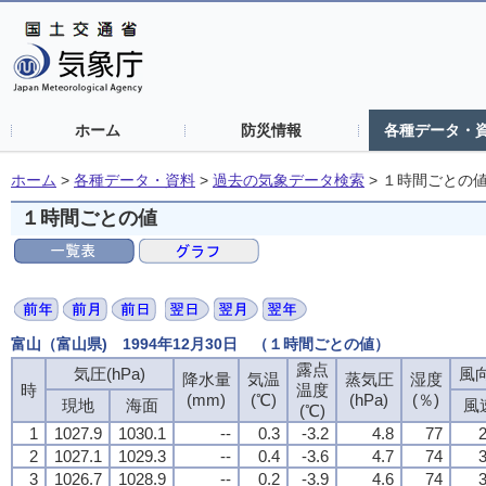
ホーム
防災情報
各種データ・
ホーム
>
各種データ・資料
>
過去の気象データ検索
>
１時間ごとの
１時間ごとの値
富山（富山県) 1994年12月30日 （１時間ごとの値）
露点
露点
露点
露点
気圧(hPa)
気圧(hPa)
気圧(hPa)
気圧(hPa)
風向
風向
風向
風向
降水量
降水量
降水量
降水量
気温
気温
気温
気温
蒸気圧
蒸気圧
蒸気圧
蒸気圧
湿度
湿度
湿度
湿度
時
時
時
時
温度
温度
温度
温度
(mm)
(mm)
(mm)
(mm)
(℃)
(℃)
(℃)
(℃)
(hPa)
(hPa)
(hPa)
(hPa)
(％)
(％)
(％)
(％)
現地
現地
現地
現地
海面
海面
海面
海面
風
風
風
風
(℃)
(℃)
(℃)
(℃)
1
1
1
1
1027.9
1027.9
1027.9
1027.9
1030.1
1030.1
1030.1
1030.1
--
--
--
--
0.3
0.3
0.3
0.3
-3.2
-3.2
-3.2
-3.2
4.8
4.8
4.8
4.8
77
77
77
77
2
2
2
2
2
2
2
2
1027.1
1027.1
1027.1
1027.1
1029.3
1029.3
1029.3
1029.3
--
--
--
--
0.4
0.4
0.4
0.4
-3.6
-3.6
-3.6
-3.6
4.7
4.7
4.7
4.7
74
74
74
74
3
3
3
3
3
3
3
3
1026.7
1026.7
1026.7
1026.7
1028.9
1028.9
1028.9
1028.9
--
--
--
--
0.2
0.2
0.2
0.2
-3.9
-3.9
-3.9
-3.9
4.6
4.6
4.6
4.6
74
74
74
74
3
3
3
3