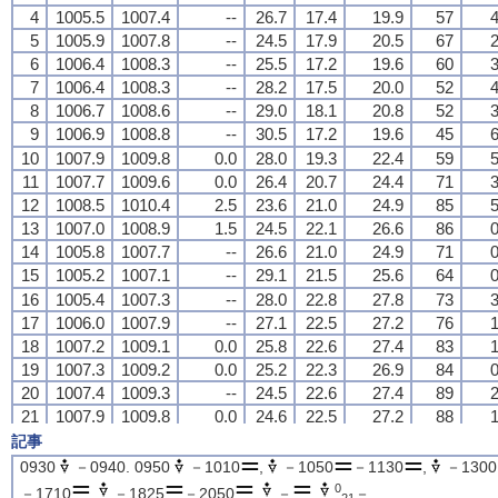
4
4
4
4
1005.5
1005.5
1005.5
1005.5
1007.4
1007.4
1007.4
1007.4
--
--
--
--
26.7
26.7
26.7
26.7
17.4
17.4
17.4
17.4
19.9
19.9
19.9
19.9
57
57
57
57
4
4
4
4
5
5
5
5
1005.9
1005.9
1005.9
1005.9
1007.8
1007.8
1007.8
1007.8
--
--
--
--
24.5
24.5
24.5
24.5
17.9
17.9
17.9
17.9
20.5
20.5
20.5
20.5
67
67
67
67
2
2
2
2
6
6
6
6
1006.4
1006.4
1006.4
1006.4
1008.3
1008.3
1008.3
1008.3
--
--
--
--
25.5
25.5
25.5
25.5
17.2
17.2
17.2
17.2
19.6
19.6
19.6
19.6
60
60
60
60
3
3
3
3
7
7
7
7
1006.4
1006.4
1006.4
1006.4
1008.3
1008.3
1008.3
1008.3
--
--
--
--
28.2
28.2
28.2
28.2
17.5
17.5
17.5
17.5
20.0
20.0
20.0
20.0
52
52
52
52
4
4
4
4
8
8
8
8
1006.7
1006.7
1006.7
1006.7
1008.6
1008.6
1008.6
1008.6
--
--
--
--
29.0
29.0
29.0
29.0
18.1
18.1
18.1
18.1
20.8
20.8
20.8
20.8
52
52
52
52
3
3
3
3
9
9
9
9
1006.9
1006.9
1006.9
1006.9
1008.8
1008.8
1008.8
1008.8
--
--
--
--
30.5
30.5
30.5
30.5
17.2
17.2
17.2
17.2
19.6
19.6
19.6
19.6
45
45
45
45
6
6
6
6
10
10
10
10
1007.9
1007.9
1007.9
1007.9
1009.8
1009.8
1009.8
1009.8
0.0
0.0
0.0
0.0
28.0
28.0
28.0
28.0
19.3
19.3
19.3
19.3
22.4
22.4
22.4
22.4
59
59
59
59
5
5
5
5
11
11
11
11
1007.7
1007.7
1007.7
1007.7
1009.6
1009.6
1009.6
1009.6
0.0
0.0
0.0
0.0
26.4
26.4
26.4
26.4
20.7
20.7
20.7
20.7
24.4
24.4
24.4
24.4
71
71
71
71
3
3
3
3
12
12
12
12
1008.5
1008.5
1008.5
1008.5
1010.4
1010.4
1010.4
1010.4
2.5
2.5
2.5
2.5
23.6
23.6
23.6
23.6
21.0
21.0
21.0
21.0
24.9
24.9
24.9
24.9
85
85
85
85
5
5
5
5
13
13
13
13
1007.0
1007.0
1007.0
1007.0
1008.9
1008.9
1008.9
1008.9
1.5
1.5
1.5
1.5
24.5
24.5
24.5
24.5
22.1
22.1
22.1
22.1
26.6
26.6
26.6
26.6
86
86
86
86
0
0
0
0
14
14
14
14
1005.8
1005.8
1005.8
1005.8
1007.7
1007.7
1007.7
1007.7
--
--
--
--
26.6
26.6
26.6
26.6
21.0
21.0
21.0
21.0
24.9
24.9
24.9
24.9
71
71
71
71
0
0
0
0
15
15
15
15
1005.2
1005.2
1005.2
1005.2
1007.1
1007.1
1007.1
1007.1
--
--
--
--
29.1
29.1
29.1
29.1
21.5
21.5
21.5
21.5
25.6
25.6
25.6
25.6
64
64
64
64
0
0
0
0
16
16
16
16
1005.4
1005.4
1005.4
1005.4
1007.3
1007.3
1007.3
1007.3
--
--
--
--
28.0
28.0
28.0
28.0
22.8
22.8
22.8
22.8
27.8
27.8
27.8
27.8
73
73
73
73
3
3
3
3
17
17
17
17
1006.0
1006.0
1006.0
1006.0
1007.9
1007.9
1007.9
1007.9
--
--
--
--
27.1
27.1
27.1
27.1
22.5
22.5
22.5
22.5
27.2
27.2
27.2
27.2
76
76
76
76
1
1
1
1
18
18
18
18
1007.2
1007.2
1007.2
1007.2
1009.1
1009.1
1009.1
1009.1
0.0
0.0
0.0
0.0
25.8
25.8
25.8
25.8
22.6
22.6
22.6
22.6
27.4
27.4
27.4
27.4
83
83
83
83
1
1
1
1
19
19
19
19
1007.3
1007.3
1007.3
1007.3
1009.2
1009.2
1009.2
1009.2
0.0
0.0
0.0
0.0
25.2
25.2
25.2
25.2
22.3
22.3
22.3
22.3
26.9
26.9
26.9
26.9
84
84
84
84
0
0
0
0
20
20
20
20
1007.4
1007.4
1007.4
1007.4
1009.3
1009.3
1009.3
1009.3
--
--
--
--
24.5
24.5
24.5
24.5
22.6
22.6
22.6
22.6
27.4
27.4
27.4
27.4
89
89
89
89
2
2
2
2
21
21
21
21
1007.9
1007.9
1007.9
1007.9
1009.8
1009.8
1009.8
1009.8
0.0
0.0
0.0
0.0
24.6
24.6
24.6
24.6
22.5
22.5
22.5
22.5
27.2
27.2
27.2
27.2
88
88
88
88
1
1
1
1
22
22
22
22
1008.6
1008.6
1008.6
1008.6
1010.5
1010.5
1010.5
1010.5
0.5
0.5
0.5
0.5
24.5
24.5
24.5
24.5
22.7
22.7
22.7
22.7
27.6
27.6
27.6
27.6
90
90
90
90
1
1
1
1
記事
23
23
23
23
1008.9
1008.9
1008.9
1008.9
1010.8
1010.8
1010.8
1010.8
1.0
1.0
1.0
1.0
24.3
24.3
24.3
24.3
23.1
23.1
23.1
23.1
28.3
28.3
28.3
28.3
93
93
93
93
1
1
1
1
0930
－0940. 0950
－1010
,
－1050
－1130
,
－1300
24
24
24
24
1009.1
1009.1
1009.1
1009.1
1011.0
1011.0
1011.0
1011.0
2.5
2.5
2.5
2.5
24.1
24.1
24.1
24.1
23.0
23.0
23.0
23.0
28.1
28.1
28.1
28.1
94
94
94
94
1
1
1
1
0
－1710
,
－1825
－2050
,
－
,
－