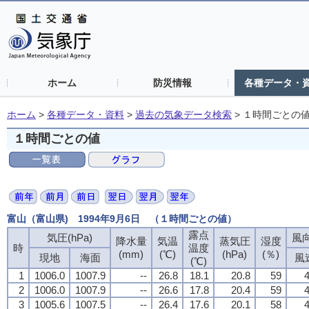
ホーム
防災情報
各種データ・
ホーム
>
各種データ・資料
>
過去の気象データ検索
>
１時間ごとの
１時間ごとの値
富山（富山県) 1994年9月6日 （１時間ごとの値）
露点
露点
露点
露点
気圧(hPa)
気圧(hPa)
気圧(hPa)
気圧(hPa)
風向
風向
風向
風向
降水量
降水量
降水量
降水量
気温
気温
気温
気温
蒸気圧
蒸気圧
蒸気圧
蒸気圧
湿度
湿度
湿度
湿度
時
時
時
時
温度
温度
温度
温度
(mm)
(mm)
(mm)
(mm)
(℃)
(℃)
(℃)
(℃)
(hPa)
(hPa)
(hPa)
(hPa)
(％)
(％)
(％)
(％)
現地
現地
現地
現地
海面
海面
海面
海面
風
風
風
風
(℃)
(℃)
(℃)
(℃)
1
1
1
1
1006.0
1006.0
1006.0
1006.0
1007.9
1007.9
1007.9
1007.9
--
--
--
--
26.8
26.8
26.8
26.8
18.1
18.1
18.1
18.1
20.8
20.8
20.8
20.8
59
59
59
59
4
4
4
4
2
2
2
2
1006.0
1006.0
1006.0
1006.0
1007.9
1007.9
1007.9
1007.9
--
--
--
--
26.6
26.6
26.6
26.6
17.8
17.8
17.8
17.8
20.4
20.4
20.4
20.4
59
59
59
59
4
4
4
4
3
3
3
3
1005.6
1005.6
1005.6
1005.6
1007.5
1007.5
1007.5
1007.5
--
--
--
--
26.4
26.4
26.4
26.4
17.6
17.6
17.6
17.6
20.1
20.1
20.1
20.1
58
58
58
58
4
4
4
4