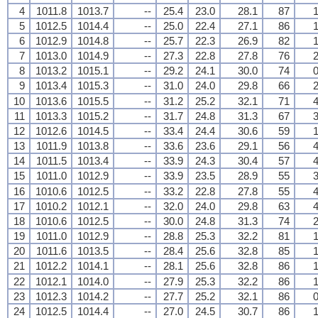
4
1011.8
1013.7
--
25.4
23.0
28.1
87
1
5
1012.5
1014.4
--
25.0
22.4
27.1
86
1
6
1012.9
1014.8
--
25.7
22.3
26.9
82
1
7
1013.0
1014.9
--
27.3
22.8
27.8
76
2
8
1013.2
1015.1
--
29.2
24.1
30.0
74
0
9
1013.4
1015.3
--
31.0
24.0
29.8
66
2
10
1013.6
1015.5
--
31.2
25.2
32.1
71
4
11
1013.3
1015.2
--
31.7
24.8
31.3
67
3
12
1012.6
1014.5
--
33.4
24.4
30.6
59
1
13
1011.9
1013.8
--
33.6
23.6
29.1
56
4
14
1011.5
1013.4
--
33.9
24.3
30.4
57
4
15
1011.0
1012.9
--
33.9
23.5
28.9
55
3
16
1010.6
1012.5
--
33.2
22.8
27.8
55
4
17
1010.2
1012.1
--
32.0
24.0
29.8
63
4
18
1010.6
1012.5
--
30.0
24.8
31.3
74
2
19
1011.0
1012.9
--
28.8
25.3
32.2
81
1
20
1011.6
1013.5
--
28.4
25.6
32.8
85
1
21
1012.2
1014.1
--
28.1
25.6
32.8
86
1
22
1012.1
1014.0
--
27.9
25.3
32.2
86
1
23
1012.3
1014.2
--
27.7
25.2
32.1
86
0
24
1012.5
1014.4
--
27.0
24.5
30.7
86
1