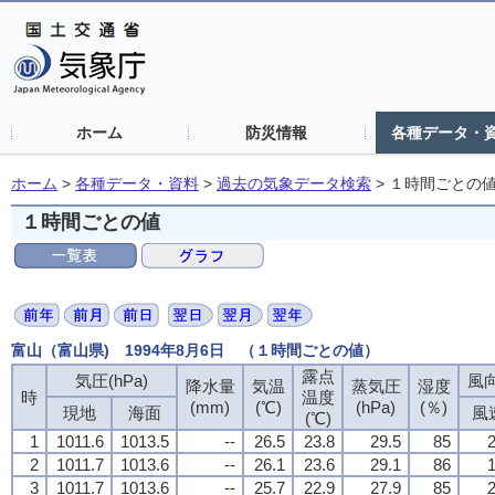
ホーム
防災情報
各種データ・
ホーム
>
各種データ・資料
>
過去の気象データ検索
>
１時間ごとの
１時間ごとの値
富山（富山県) 1994年8月6日 （１時間ごとの値）
露点
気圧(hPa)
風向
降水量
気温
蒸気圧
湿度
時
温度
(mm)
(℃)
(hPa)
(％)
現地
海面
風
(℃)
1
1011.6
1013.5
--
26.5
23.8
29.5
85
2
2
1011.7
1013.6
--
26.1
23.6
29.1
86
1
3
1011.7
1013.6
--
25.7
22.9
27.9
85
2