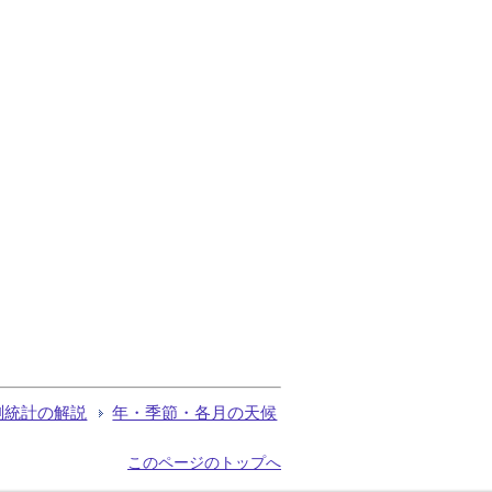
測統計の解説
年・季節・各月の天候
このページのトップへ