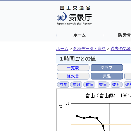
ホーム
防災情
ホーム
>
各種データ・資料
>
過去の気象
１時間ごとの値