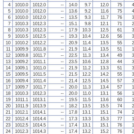
4
1010.0
1012.0
--
14.0
9.7
12.0
75
4
5
1010.0
1012.0
--
13.6
9.2
11.6
75
4
6
1010.0
1012.0
--
13.5
9.3
11.7
76
3
7
1010.3
1012.3
--
15.1
9.8
12.1
71
2
8
1010.3
1012.3
--
17.9
10.3
12.5
61
3
9
1010.5
1012.5
--
19.3
10.4
12.6
56
3
10
1010.2
1012.2
--
20.9
11.4
13.5
55
2
11
1009.9
1011.8
--
21.9
11.4
13.5
51
1
12
1009.8
1011.7
--
22.5
11.3
13.4
49
3
13
1009.2
1011.1
--
23.5
10.6
12.8
44
3
14
1009.1
1011.0
--
21.9
11.2
13.3
51
3
15
1009.5
1011.5
--
21.5
12.2
14.2
55
3
16
1009.4
1011.4
--
21.4
12.5
14.5
57
3
17
1009.7
1011.7
--
20.0
11.3
13.4
57
1
18
1010.3
1012.3
--
20.0
11.0
13.1
56
1
19
1011.1
1013.1
--
19.5
11.5
13.6
60
1
20
1011.9
1013.9
--
18.2
13.5
15.5
74
2
21
1012.1
1014.1
--
17.8
13.1
15.1
74
2
22
1012.4
1014.4
--
17.3
13.3
15.3
77
1
23
1012.5
1014.5
--
17.4
13.1
15.1
76
1
24
1012.3
1014.3
--
17.4
13.2
15.2
76
2