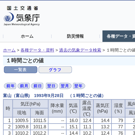
ホーム
防災情報
各種データ・
ホーム
>
各種データ・資料
>
過去の気象データ検索
>
１時間ごとの
１時間ごとの値
富山（富山県) 1993年9月28日 （１時間ごとの値）
露点
気圧(hPa)
風向
降水量
気温
蒸気圧
湿度
時
温度
(mm)
(℃)
(hPa)
(％)
現地
海面
風
(℃)
1
1009.5
1011.5
--
16.0
12.4
14.4
79
2
2
1009.8
1011.8
--
15.1
11.1
13.2
77
2
3
1010.2
1012.2
--
14.4
10.2
12.4
76
3