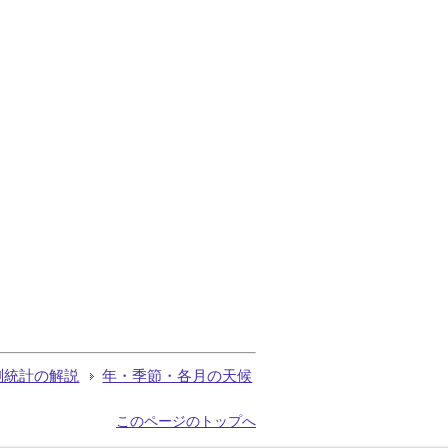
測統計の解説
年・季節・各月の天候
このページのトップへ