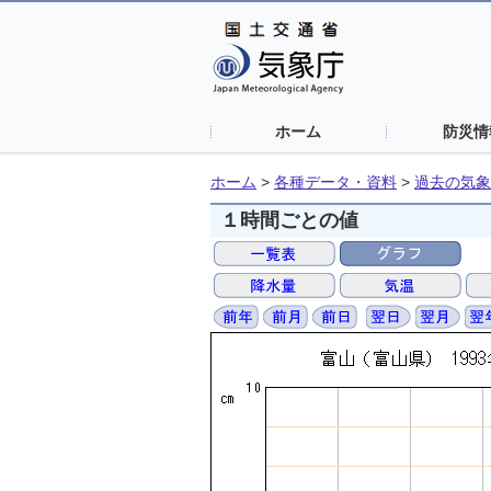
ホーム
防災情
ホーム
>
各種データ・資料
>
過去の気象
１時間ごとの値