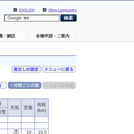
ENGLISH
Other Languages
識・解説
各種申請・ご案内
)
視程
天気
雲量
(km)
積雪
10-
15.0