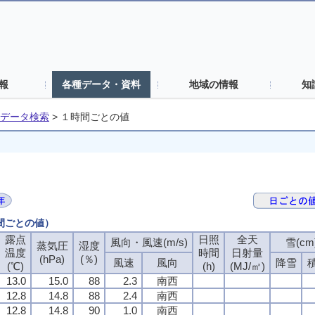
報
各種データ・資料
地域の情報
知
データ検索
>
１時間ごとの値
時間ごとの値）
露点
日照
全天
風向・風速(m/s)
雪(cm
蒸気圧
湿度
温度
時間
日射量
(hPa)
(％)
風速
風向
降雪
(℃)
(h)
(MJ/㎡)
13.0
15.0
88
2.3
南西
12.8
14.8
88
2.4
南西
12.8
14.8
90
1.0
南西