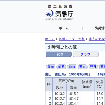
ホーム
防災情
ホーム
>
各種データ・資料
>
過去の気象
１時間ごとの値
富山（富山県) 1993年6月8日 （１
気圧(hPa)
降水量
気温
時
(mm)
(℃)
現地
海面
1
1013.2
1015.2
--
15.0
2
1012.7
1014.7
--
14.7
3
1012.4
1014.4
--
14.4