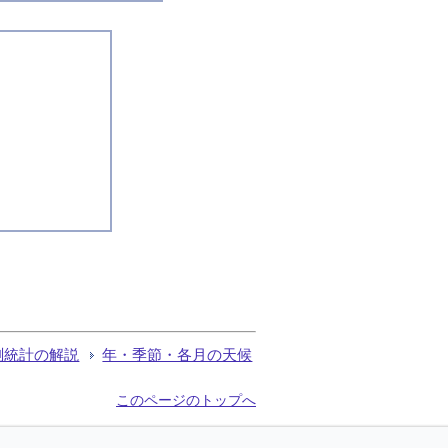
測統計の解説
年・季節・各月の天候
このページのトップへ