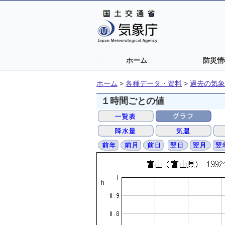
ホーム
防災情
ホーム
>
各種データ・資料
>
過去の気象
１時間ごとの値