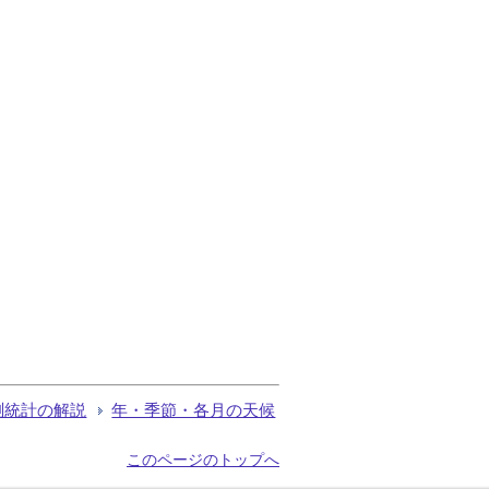
測統計の解説
年・季節・各月の天候
このページのトップへ