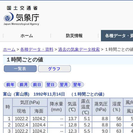
ホーム
防災情報
各種データ・
ホーム
>
各種データ・資料
>
過去の気象データ検索
>
１時間ごとの
１時間ごとの値
富山（富山県) 1992年11月14日 （１時間ごとの値）
露点
気圧(hPa)
風向
降水量
気温
蒸気圧
湿度
時
温度
(mm)
(℃)
(hPa)
(％)
現地
海面
風
(℃)
1
1022.2
1024.2
--
13.7
5.1
8.8
56
5
2
1022.4
1024.4
--
12.8
5.2
8.8
60
4
3
1022.2
1024.2
--
12.3
5.5
9.0
63
4