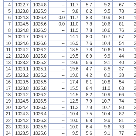
4
1022.7
1024.8
--
11.7
5.7
9.2
67
3
5
1023.8
1025.9
--
9.8
6.2
9.5
78
3
6
1024.3
1026.4
0.0
11.7
8.3
10.9
80
1
7
1024.5
1026.6
0.0
11.0
7.8
10.6
81
2
8
1024.8
1026.9
--
11.9
7.8
10.6
76
3
9
1024.7
1026.7
--
14.1
8.0
10.7
67
2
10
1024.6
1026.6
--
16.9
7.6
10.4
54
2
11
1024.2
1026.2
--
18.5
7.8
10.6
50
1
12
1023.8
1025.8
--
19.5
6.9
9.9
44
3
13
1023.2
1025.2
--
19.6
5.6
9.1
40
3
14
1023.1
1025.1
--
19.6
4.7
8.5
37
3
15
1023.2
1025.2
--
19.0
4.2
8.2
38
2
16
1023.5
1025.5
--
17.4
8.1
10.8
54
1
17
1023.8
1025.8
--
15.5
8.4
11.0
63
2
18
1024.2
1026.2
--
14.5
8.2
10.9
66
1
19
1024.5
1026.5
--
12.5
7.9
10.7
74
3
20
1024.4
1026.5
--
11.2
7.9
10.7
80
2
21
1024.3
1026.4
--
10.4
7.5
10.4
82
2
22
1024.2
1026.3
--
10.0
6.8
9.9
81
2
23
1023.8
1025.9
--
10.0
6.4
9.6
78
3
24
1023.5
1025.6
--
9.5
5.6
9.1
77
2