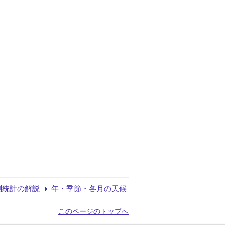
測統計の解説
年・季節・各月の天候
このページのトップへ