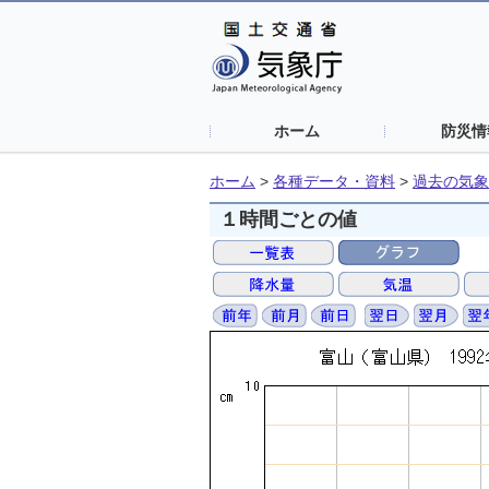
ホーム
防災情
ホーム
>
各種データ・資料
>
過去の気象
１時間ごとの値