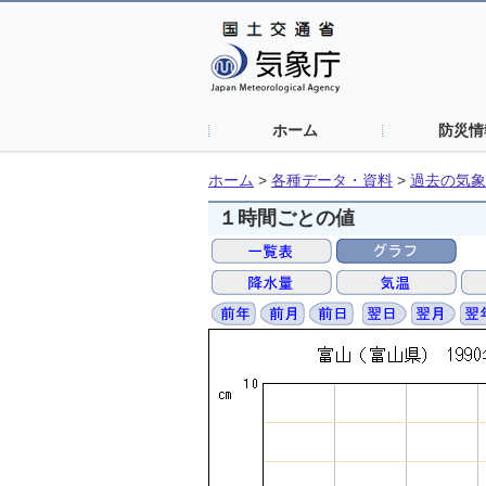
ホーム
防災情
ホーム
>
各種データ・資料
>
過去の気象
１時間ごとの値