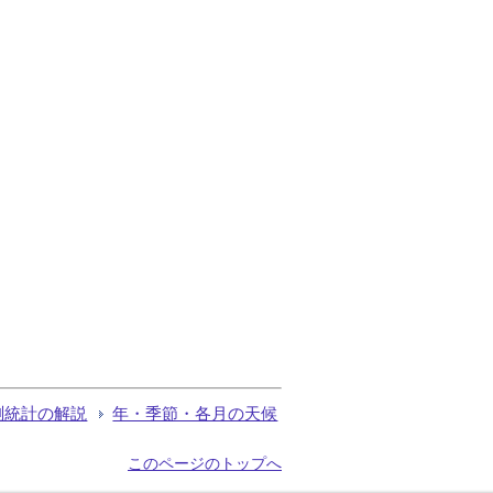
測統計の解説
年・季節・各月の天候
このページのトップへ