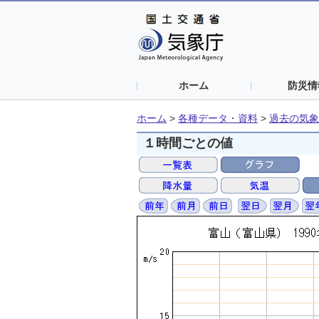
ホーム
防災情
ホーム
>
各種データ・資料
>
過去の気象
１時間ごとの値