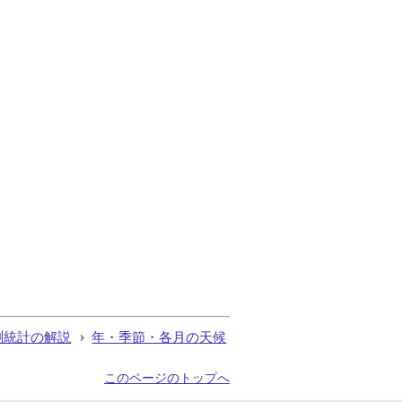
測統計の解説
年・季節・各月の天候
このページのトップへ