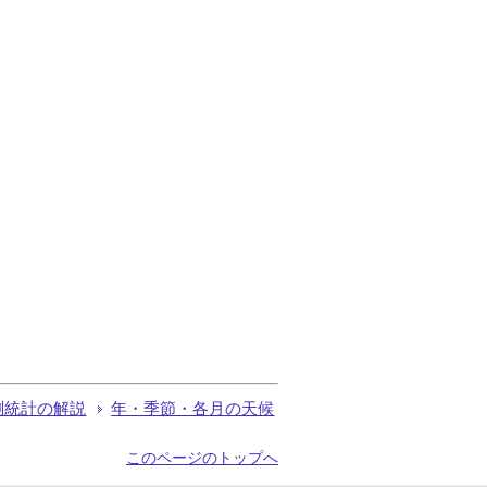
測統計の解説
年・季節・各月の天候
このページのトップへ