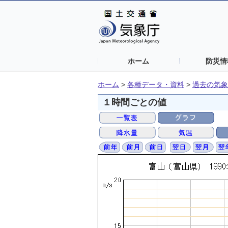
ホーム
防災情
ホーム
>
各種データ・資料
>
過去の気象
１時間ごとの値