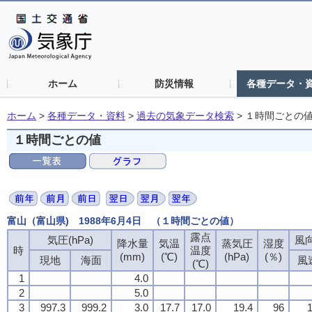
ホーム
防災情報
各種データ・
ホーム
>
各種データ・資料
>
過去の気象データ検索
>
１時間ごとの
１時間ごとの値
富山（富山県) 1988年6月4日 （１時間ごとの値）
露点
露点
露点
露点
気圧(hPa)
気圧(hPa)
気圧(hPa)
気圧(hPa)
風向
風向
風向
風向
降水量
降水量
降水量
降水量
気温
気温
気温
気温
蒸気圧
蒸気圧
蒸気圧
蒸気圧
湿度
湿度
湿度
湿度
時
時
時
時
温度
温度
温度
温度
(mm)
(mm)
(mm)
(mm)
(℃)
(℃)
(℃)
(℃)
(hPa)
(hPa)
(hPa)
(hPa)
(％)
(％)
(％)
(％)
現地
現地
現地
現地
海面
海面
海面
海面
風
風
風
風
(℃)
(℃)
(℃)
(℃)
1
1
1
1
4.0
4.0
4.0
4.0
2
2
2
2
5.0
5.0
5.0
5.0
3
3
3
3
997.3
997.3
997.3
997.3
999.2
999.2
999.2
999.2
3.0
3.0
3.0
3.0
17.7
17.7
17.7
17.7
17.0
17.0
17.0
17.0
19.4
19.4
19.4
19.4
96
96
96
96
1
1
1
1