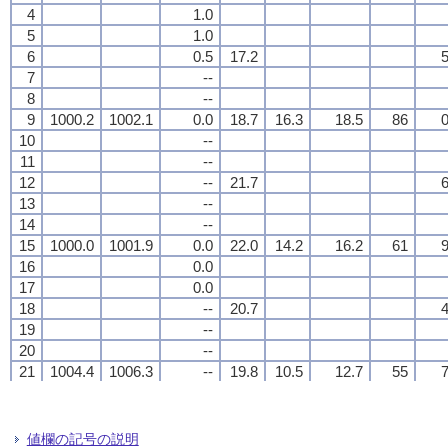
4
4
4
4
1.0
1.0
1.0
1.0
5
5
5
5
1.0
1.0
1.0
1.0
6
6
6
6
0.5
0.5
0.5
0.5
17.2
17.2
17.2
17.2
5
5
5
5
7
7
7
7
--
--
--
--
8
8
8
8
--
--
--
--
9
9
9
9
1000.2
1000.2
1000.2
1000.2
1002.1
1002.1
1002.1
1002.1
0.0
0.0
0.0
0.0
18.7
18.7
18.7
18.7
16.3
16.3
16.3
16.3
18.5
18.5
18.5
18.5
86
86
86
86
0
0
0
0
10
10
10
10
--
--
--
--
11
11
11
11
--
--
--
--
12
12
12
12
--
--
--
--
21.7
21.7
21.7
21.7
6
6
6
6
13
13
13
13
--
--
--
--
14
14
14
14
--
--
--
--
15
15
15
15
1000.0
1000.0
1000.0
1000.0
1001.9
1001.9
1001.9
1001.9
0.0
0.0
0.0
0.0
22.0
22.0
22.0
22.0
14.2
14.2
14.2
14.2
16.2
16.2
16.2
16.2
61
61
61
61
9
9
9
9
16
16
16
16
0.0
0.0
0.0
0.0
17
17
17
17
0.0
0.0
0.0
0.0
18
18
18
18
--
--
--
--
20.7
20.7
20.7
20.7
4
4
4
4
19
19
19
19
--
--
--
--
20
20
20
20
--
--
--
--
21
21
21
21
1004.4
1004.4
1004.4
1004.4
1006.3
1006.3
1006.3
1006.3
--
--
--
--
19.8
19.8
19.8
19.8
10.5
10.5
10.5
10.5
12.7
12.7
12.7
12.7
55
55
55
55
7
7
7
7
22
22
22
22
--
--
--
--
23
23
23
23
--
--
--
--
24
24
24
24
--
--
--
--
19.7
19.7
19.7
19.7
4
4
4
4
値欄の記号の説明