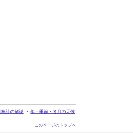
測統計の解説
年・季節・各月の天候
このページのトップへ