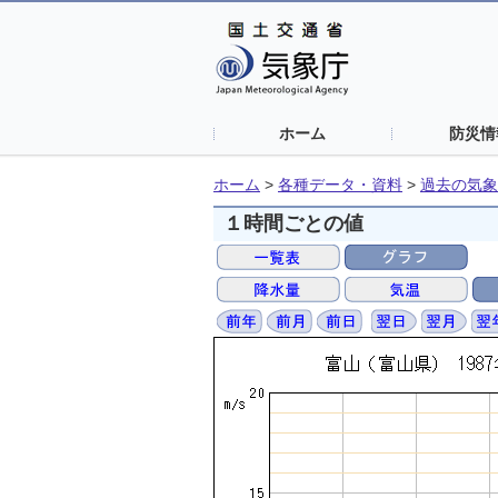
ホーム
防災情
ホーム
>
各種データ・資料
>
過去の気象
１時間ごとの値