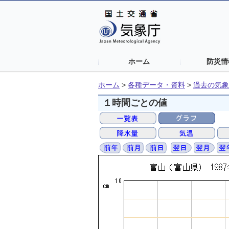
ホーム
防災情
ホーム
>
各種データ・資料
>
過去の気象
１時間ごとの値