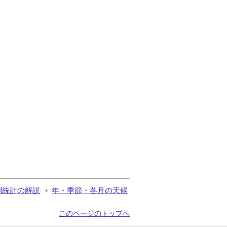
測統計の解説
年・季節・各月の天候
このページのトップへ