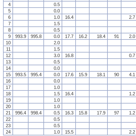
4
0.5
5
0.0
6
1.0
16.4
2.7
7
1.5
8
0.5
9
993.9
995.8
0.0
17.7
16.2
18.4
91
2.0
10
2.0
11
1.5
12
3.0
16.8
0.7
13
0.5
14
0.0
15
993.5
995.4
0.0
17.6
15.9
18.1
90
4.1
16
0.0
17
1.0
18
1.5
16.4
1.2
19
1.0
20
1.0
21
996.4
998.4
0.5
16.3
15.8
17.9
97
1.2
22
0.5
23
0.5
24
1.0
15.5
2.2