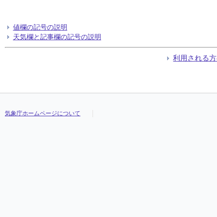
値欄の記号の説明
天気欄と記事欄の記号の説明
利用される方
気象庁ホームページについて