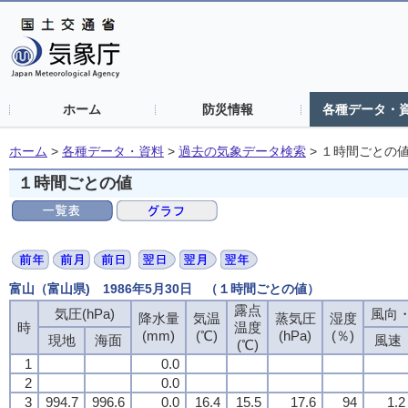
ホーム
防災情報
各種データ・
ホーム
>
各種データ・資料
>
過去の気象データ検索
>
１時間ごとの
１時間ごとの値
富山（富山県) 1986年5月30日 （１時間ごとの値）
露点
気圧(hPa)
風向・
降水量
気温
蒸気圧
湿度
時
温度
(mm)
(℃)
(hPa)
(％)
現地
海面
風速
(℃)
1
0.0
2
0.0
3
994.7
996.6
0.0
16.4
15.5
17.6
94
1.2