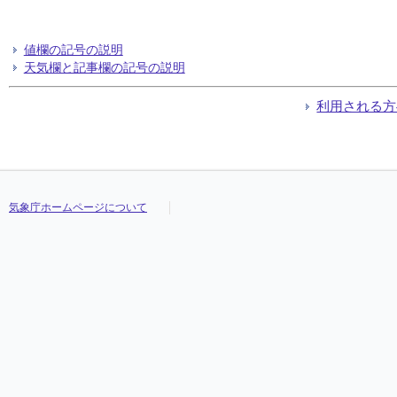
値欄の記号の説明
天気欄と記事欄の記号の説明
利用される方
気象庁ホームページについて