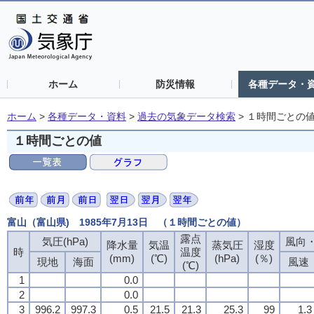
ホーム
防災情報
各種データ・
ホーム
>
各種データ・資料
>
過去の気象データ検索
>
１時間ごとの
１時間ごとの値
富山（富山県) 1985年7月13日 （１時間ごとの値）
露点
気圧(hPa)
風向・
降水量
気温
蒸気圧
湿度
時
温度
(mm)
(℃)
(hPa)
(％)
現地
海面
風速
(℃)
1
0.0
2
0.0
3
996.2
997.3
0.5
21.5
21.3
25.3
99
1.3