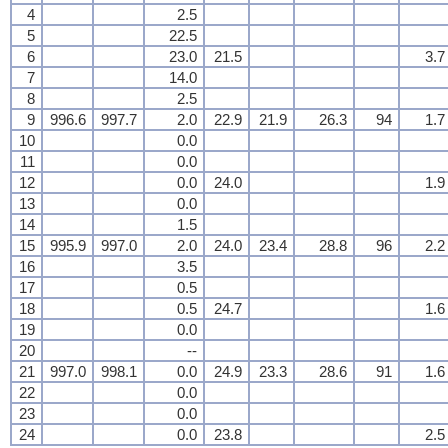
4
2.5
5
22.5
6
23.0
21.5
3.7
7
14.0
8
2.5
9
996.6
997.7
2.0
22.9
21.9
26.3
94
1.7
10
0.0
11
0.0
12
0.0
24.0
1.9
13
0.0
14
1.5
15
995.9
997.0
2.0
24.0
23.4
28.8
96
2.2
16
3.5
17
0.5
18
0.5
24.7
1.6
19
0.0
20
--
21
997.0
998.1
0.0
24.9
23.3
28.6
91
1.6
22
0.0
23
0.0
24
0.0
23.8
2.5