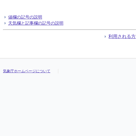
値欄の記号の説明
天気欄と記事欄の記号の説明
利用される方
気象庁ホームページについて