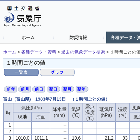
ホーム
防災情報
各種データ・
ホーム
>
各種データ・資料
>
過去の気象データ検索
>
１時間ごとの
１時間ごとの値
富山（富山県) 1983年7月13日 （１時間ごとの値）
露点
気圧(hPa)
風向
降水量
気温
蒸気圧
湿度
時
温度
(mm)
(℃)
(hPa)
(％)
現地
海面
風
(℃)
1
--
2
--
3
1010.0
1011.1
--
19.6
21.2
93
0