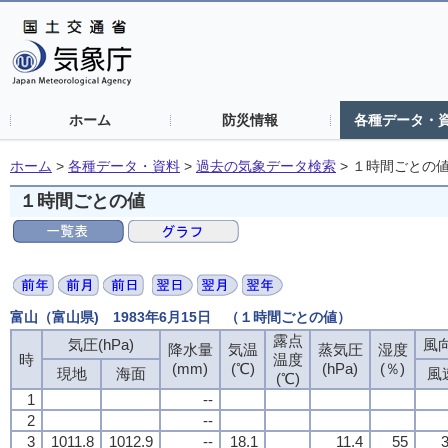
ホーム
防災情報
各種データ・
ホーム
>
各種データ・資料
>
過去の気象データ検索
>
１時間ごとの
１時間ごとの値
富山（富山県) 1983年6月15日 （１時間ごとの値）
露点
気圧(hPa)
風向
降水量
気温
蒸気圧
湿度
時
温度
(mm)
(℃)
(hPa)
(％)
現地
海面
風
(℃)
1
--
2
--
3
1011.8
1012.9
--
18.1
11.4
55
3