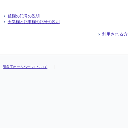
値欄の記号の説明
天気欄と記事欄の記号の説明
利用される方
気象庁ホームページについて