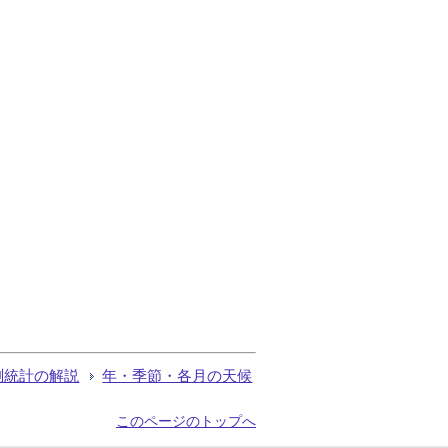
測統計の解説
年・季節・各月の天候
このページのトップへ