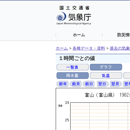
ホーム
防災情
ホーム
>
各種データ・資料
>
過去の気象
１時間ごとの値