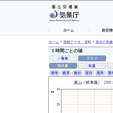
ホーム
防災情
ホーム
>
各種データ・資料
>
過去の気象
１時間ごとの値