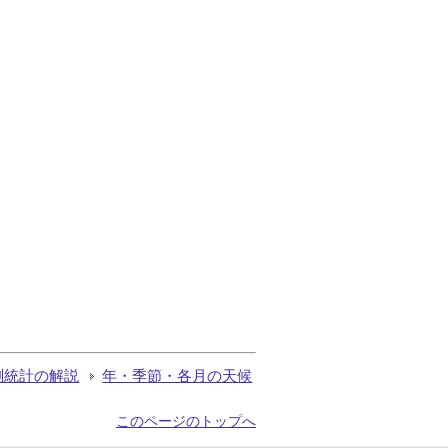
測統計の解説
年・季節・各月の天候
このページのトップへ