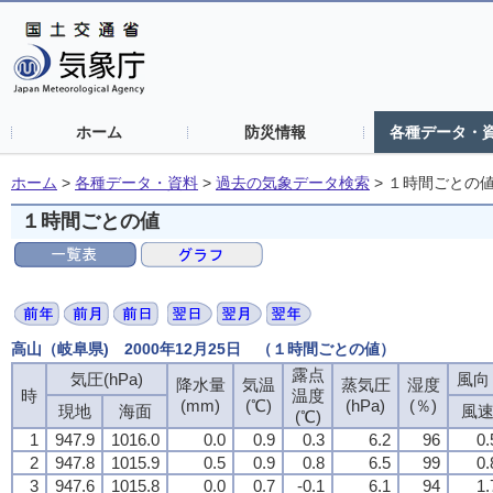
ホーム
防災情報
各種データ・
ホーム
>
各種データ・資料
>
過去の気象データ検索
>
１時間ごとの
１時間ごとの値
高山（岐阜県) 2000年12月25日 （１時間ごとの値）
露点
気圧(hPa)
風向・
降水量
気温
蒸気圧
湿度
時
温度
(mm)
(℃)
(hPa)
(％)
現地
海面
風
(℃)
1
947.9
1016.0
0.0
0.9
0.3
6.2
96
0.
2
947.8
1015.9
0.5
0.9
0.8
6.5
99
0.
3
947.6
1015.8
0.0
0.7
-0.1
6.1
94
1.