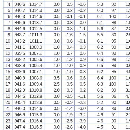
4
946.6
1014.7
0.0
0.5
-0.6
5.9
92
1.
5
946.7
1014.9
0.0
0.2
-0.2
6.0
97
1.
6
946.3
1014.6
0.5
-0.1
-0.1
6.1
100
1.
7
945.6
1013.7
0.5
0.3
0.0
6.1
98
1.
8
944.6
1012.5
0.0
0.8
-1.1
5.6
87
2.
9
943.7
1011.3
0.0
1.6
-1.5
5.5
80
2.
10
943.2
1011.1
0.0
0.6
-0.1
6.1
95
1.
11
941.1
1008.9
1.0
0.4
0.3
6.2
99
1.
12
939.5
1007.1
1.0
0.7
0.6
6.4
99
1.
13
938.2
1005.6
1.0
1.2
0.9
6.5
98
1.
14
938.9
1006.4
1.0
1.0
0.9
6.5
99
0.
15
939.6
1007.1
1.0
1.0
0.3
6.2
95
4.
16
940.9
1008.6
3.5
0.6
0.6
6.4
100
1.
17
941.6
1009.4
2.5
0.5
0.5
6.3
100
1.
18
942.9
1010.8
2.0
0.3
0.2
6.2
99
3.
19
944.5
1012.8
0.0
-0.5
-1.1
5.6
96
4.
20
945.4
1013.8
0.5
-0.9
-2.3
5.2
90
3.
21
946.0
1014.6
0.5
-1.4
-3.0
4.9
89
3.
22
946.8
1015.6
0.0
-1.9
-3.2
4.8
91
2.
23
947.4
1016.4
0.0
-2.5
-3.9
4.6
90
1.
24
947.4
1016.5
0.0
-2.8
-4.0
4.5
91
1.