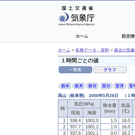
ホーム
防災情
ホーム
>
各種データ・資料
>
過去の気象
１時間ごとの値
高山（岐阜県) 2000年5月28日 （１
気圧(hPa)
降水量
気温
時
(mm)
(℃)
現地
海面
1
938.4
1002.0
1.5
16.0
2
937.7
1001.2
1.0
16.0
3
937.6
1001.1
0.0
16.2