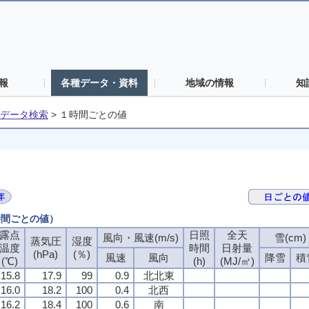
報
各種データ・資料
地域の情報
知
データ検索
>
１時間ごとの値
時間ごとの値）
露点
日照
全天
風向・風速(m/s)
雪(cm)
蒸気圧
湿度
温度
時間
日射量
(hPa)
(％)
風速
風向
降雪
積
(℃)
(h)
(MJ/㎡)
15.8
17.9
99
0.9
北北東
16.0
18.2
100
0.4
北西
16.2
18.4
100
0.6
南