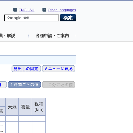
ENGLISH
Other Languages
識・解説
各種申請・ご案内
視程
天気
雲量
(km)
雪
--
--
--