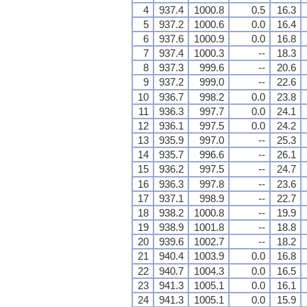
4
937.4
1000.8
0.5
16.3
5
937.2
1000.6
0.0
16.4
6
937.6
1000.9
0.0
16.8
7
937.4
1000.3
--
18.3
8
937.3
999.6
--
20.6
9
937.2
999.0
--
22.6
10
936.7
998.2
0.0
23.8
11
936.3
997.7
0.0
24.1
12
936.1
997.5
0.0
24.2
13
935.9
997.0
--
25.3
14
935.7
996.6
--
26.1
15
936.2
997.5
--
24.7
16
936.3
997.8
--
23.6
17
937.1
998.9
--
22.7
18
938.2
1000.8
--
19.9
19
938.9
1001.8
--
18.8
20
939.6
1002.7
--
18.2
21
940.4
1003.9
0.0
16.8
22
940.7
1004.3
0.0
16.5
23
941.3
1005.1
0.0
16.1
24
941.3
1005.1
0.0
15.9