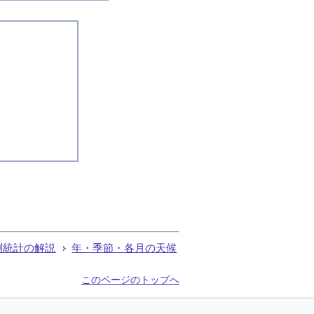
測統計の解説
年・季節・各月の天候
このページのトップへ