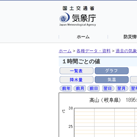
ホーム
防災情
ホーム
>
各種データ・資料
>
過去の気象
１時間ごとの値