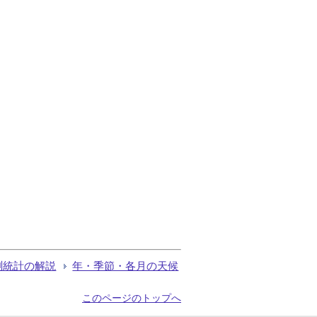
測統計の解説
年・季節・各月の天候
このページのトップへ