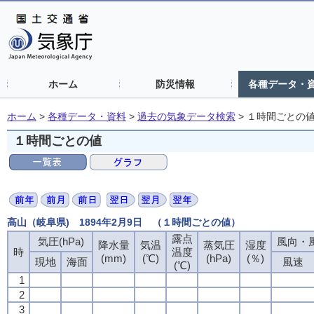
ホーム
防災情報
各種データ・
ホーム
>
各種データ・資料
>
過去の気象データ検索
>
１時間ごとの
１時間ごとの値
高山（岐阜県) 1894年2月9日 （１時間ごとの値）
露点
気圧(hPa)
風向・風
降水量
気温
蒸気圧
湿度
時
温度
(mm)
(℃)
(hPa)
(％)
現地
海面
風速
(℃)
1
2
3