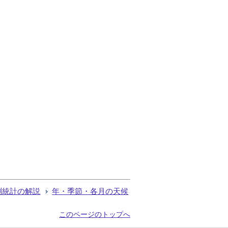
測統計の解説
年・季節・各月の天候
このページのトップへ