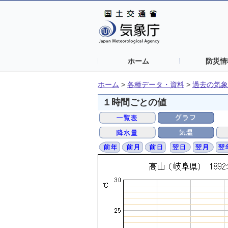
ホーム
防災情
ホーム
>
各種データ・資料
>
過去の気象
１時間ごとの値