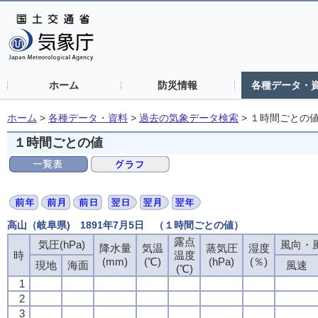
ホーム
防災情報
各種データ・
ホーム
>
各種データ・資料
>
過去の気象データ検索
>
１時間ごとの
１時間ごとの値
高山（岐阜県) 1891年7月5日 （１時間ごとの値）
露点
気圧(hPa)
風向・風
降水量
気温
蒸気圧
湿度
時
温度
(mm)
(℃)
(hPa)
(％)
現地
海面
風速
(℃)
1
2
3