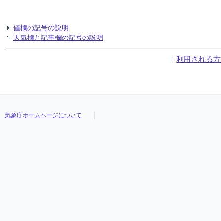
値欄の記号の説明
天気欄と記事欄の記号の説明
利用される方
気象庁ホームページについて