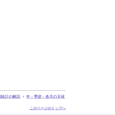
測統計の解説
年・季節・各月の天候
このページのトップへ