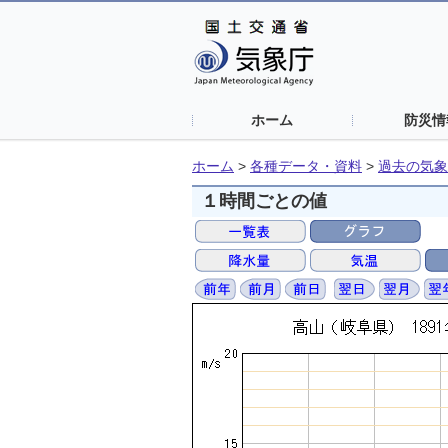
ホーム
防災情
ホーム
>
各種データ・資料
>
過去の気象
１時間ごとの値